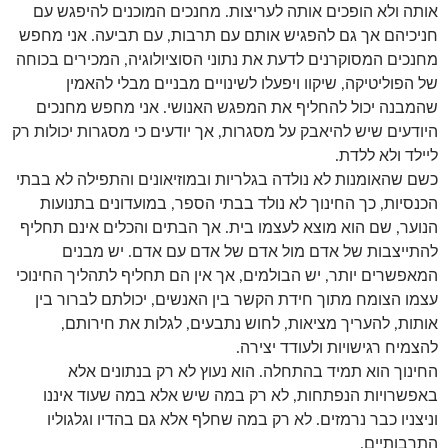
אותה ולא הופכים אותה לעריצות. מחנכים המוכנים להיפגש עם
חניכיהם אך גם להפגיש אותם עם תרבות, עם תביעה. אני מחפש
מחנכים המסוקרנים לדעת את נתוני הסוציולוגיה, המכירים בכוחה
של הפוליטיקה, שיקוו ויפעלו לשינויים מבניים מבלי להאמין
שהמבנה יכול להחליף את המפגש האנושי. אני מחפש מחנכים
היודעים שיש להיאבק על מסגרות, אך יודעים כי מסגרות יכולות רק
ליילד ולא ללדת.
כשם שהאומנות לא נולדה בגלריות ובמוזיאונים והתפילה לא בבתי
הכנסיות, כך החינוך לא נולד בבתי הספר, במועדונים בתנועות
הנוער, שם הוא מוצא לעצמו בית. אך הבתים והכלים אינם תחליף
להתייצבות של אדם מול אדם של אדם עם אדם. יש מבנים
המאפשרים יותר, יש הבולמים, אך אין הם תחליף לתהליך החינוכי
עצמו הצומח מתוך חידת הקשר בין האנשים, יכולתם לברור בין
אותות, להעריך מציאות, לחוש נתבעים, לגלות את חירותם,
להצמיח רגישויות ולעודד יצירה.
החינוך הוא תמיד בהתחלה. הוא נעוץ לא רק בנתונים אלא
באפשרויות הנפתחות, לא רק במה שיש אלא במה שעוד איננו
וניצניו כבר נרמזים. לא רק במה שחלף אלא גם בהדיו וגלגוליו
התרבותיים.