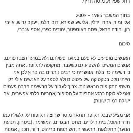
רחל שפירא, מוסה חריף,
בתוך המשבר 1985 – 2009
אלי זמיר, אהרון ידלין, אלישע שפירא, דובי הלמן, יעקב גדיש, אייבי
רון, יהודה הראל, פסח האוספטר, יהודית כפרי, אסף ענברי,
סיכום
האנשים מופיעים לא פעם במועד פעולתם ולא במועד הצטרפותם.
אנשים המשיכו להשפיע גם כשעברו מתקופה לתקופה. אתה מבין
כי רשימה כזו בלתי אפשרית כי רבים נותרים בה בחוץ לכן אני
הייתי נוקט בטקטיקה של ציטוטים ולא לספר על האנשים אולי רק
משתי התקופות הראשונות. צריך לעבור על הרשימה הרבה פעמים
ואני לא לוקח כרגע אחריות על הסיפור (אחריות בלתי אפשרית, אך
יש לה רמות שונות).
אני מציע שבכל תקופה תתאר מוסד שחוצה תקופות על גלגוליו כמו
חדר האוכל, בית הילדים, מחסן הבגדים, המשימה, (ביטחון, תנועת
הנוער) החקלאות, התעשייה, השותפות בריהוט, דיור, תכנון, אמנות