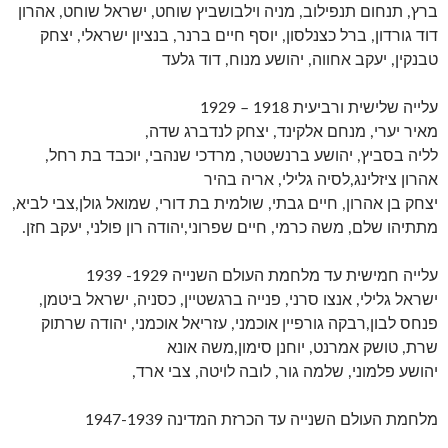
ברץ, תנחום תנפילוב, מניה וילבושביץ שוחט, ישראל שוחט, אהרון
דוד גורדון, ברל כצנלסון, יוסף חיים ברנר, בנציון ישראלי, יצחק
טבנקין, יעקב אחווה, יהושע מנוח, דוד גלעד
עלייה שלישית ורביעית 1918 – 1929
מאיר יערי, מנחם אלקינד, יצחק לנדברג שדה,
לליה בסביץ, יהושע ברנשטטר, מרדכי שנהבי, יוכבד בת רחל,
אהרון ציזלינג,לסיה גלילי, אריה בהיר
יצחק בן אהרון, חיים גבתי, שולמית בת דורי, שמואל גולן,צבי לביא,
מתתיהו שלם, משה כרמי, חיים שפרוני,יהודה רון פולני, יעקב חזן.
עלייה חמישית עד מלחמת העולם השנייה 1929- 1939
ישראל גלילי, אנצו סרני, פנייה ברגשטיין, כסניה, ישראל ביטמן,
פנחס לבון,רבקה גורפיין אוכמני, עזריאל אוכמני, יהודה שרתוק
שרת, טושק אמרנט, יוחנן סימון,משה אונא
יהושע פלמוני, שלמה גור, לובה לויטה, צבי ארד,
מלחמת העולם השנייה עד הכרזת המדינה 1947-1939