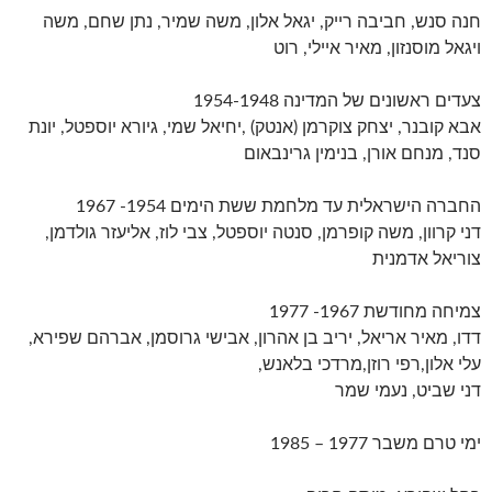
חנה סנש, חביבה רייק, יגאל אלון, משה שמיר, נתן שחם, משה
ויגאל מוסנזון, מאיר איילי, רוט
צעדים ראשונים של המדינה 1954-1948
אבא קובנר, יצחק צוקרמן (אנטק) ,יחיאל שמי, גיורא יוספטל, יונת
סנד, מנחם אורן, בנימין גרינבאום
החברה הישראלית עד מלחמת ששת הימים 1954- 1967
דני קרוון, משה קופרמן, סנטה יוספטל, צבי לוז, אליעזר גולדמן,
צוריאל אדמנית
צמיחה מחודשת 1967- 1977
דדו, מאיר אריאל, יריב בן אהרון, אבישי גרוסמן, אברהם שפירא,
עלי אלון,רפי רוזן,מרדכי בלאנש,
דני שביט, נעמי שמר
ימי טרם משבר 1977 – 1985