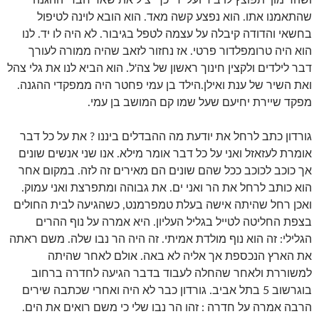
ושהרימון יתפוצץ לו ביד ועל ידי כך יציל את שאר חברי ההגנה
שהתאמנו אתו. הוא נפצע קשה מאד. הוא הובא לוינה לטיפול
בחשאי והדודה קיבלה על עצמה לטפל בגיבור. לא היה לו יד. לנו
הוא היה טרומפלדור פרטי. אז נחזור לזאב שהיה ממורה לעורך
דבר לילדים ולקצין חינוך ראשון של צה'ל. הוא הביא לנו את גלי צהל
ואת השיר של ענת ואילן.הילד בן עמי פחטר היה ממפקדי ההגנה.
מפקד שיירת יחיעם שעל שמו קם המושב בן עמי.
גורדון כתב לרחל את יודעת מה ההבדלים ביננו ? את על כל דבר
אומרת לעזאזל ואני על כל דבר אומר מילא. אנו שני אנשים שונים
אך כוכב לכוכב ככל שהם שונים הם מאירים זה לזה. במקום אחר
הוא כותב לרחל את הר ואני ים. את גבוהה ומתפרצת ואני עמוק.
ואכן רחל שהיתה אישה בעלת טמפרמנט, כשהגיעה לבית החולים
בצפת החליטה לטייל בגליל העליון. היא אמרה על נוף ההרים
הגלילי: זה הוא נוף מולדת אמיתי. זה היה הר נבו שלה. משם ראתה
את הארץ הנכספת אך אליה לא באה. אולם לאחר שהיתה
למשוררת ולאחר שהחלה לעבוד בדבר הגיעה לחדרה ברחוב
בוגרשוב 5 בתל אביב. גורדון כבר לא היה ואחרי שכתבה שירים
הרבה אמרה על חדרה : זהו הר נבו שלי כי משם רואים את הים.