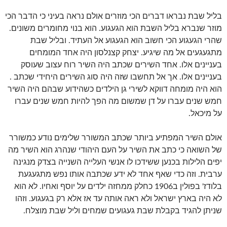
בליל שבת נבראו דברים הכי מוזרים אולם נראה בעיני כי הדבר הכי
מוזר שנברא בליל השבת הוא הגעגוע. הוא בנוי מחומרים משונים.
שהרי הגעגוע הכי חשוב הוא הגעגוע אל העתיד. ובליל שבת
מתגעגעים אל מה שיגיע. יצחק קצנלסון היה אחד המומחים
בעניינים אלו. אחד השירים שכתב היה השיר רוח עצוב שעוסק
בעניינים אלו. אך אל תחשבו שזה היה סוג השירים היחידי שכתב .
הוא היה מומחה דווקא לשירי גן הילדים כשהידוע שבהם היה השיר
חמש שנים עברו על דן שמשום מה הפך להיות חמש שנים עברו
על מיכאל.
אולם השיר המפתיע ביותר שכתב המשורר שלימים נודע כמשורר
של השואה כי כתב את השיר על העם היהודי שנהרג הוא השיר מה
יפים הלילות בכנען ששידכו לו אנשי העלייה השנייה בצדק מנגינה
ערבית. וזה כדי שאף אחד לא ידע שכתבה אותו נפש מתגעגעת
בלודז' בפולין ב1906 כחלק ממחזה ילדים על יוסף ואחיו. לא הוא
לא היה בארץ ישראל ולא ראה אותה עד אז אלא רק בגעגוע. וזהו
שניתן להגיד בקבלת שבת געגועים שמחים וליל שבת מוצלח.