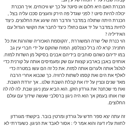
קבלת שבת על יד המזח של עין גב.
הכנרת האם היא חלום או סיוט? על כך יש וויכוחים. איך הכנרת
יכולה להיות סיוט ? לפני שגדל פה הירק והעצים סככו עליה בצל ,
הכנרת היתה שתולה במדבר והדבר הזה שיגע את החלוצים. כיצד
לחיות במדבר על יד אגם כחול? כיצד לחבר את הקושי הגדול עם
האידיליה ?
הוי כנרת שלי שרה המשוררת , 'הקוסמת האכזריה שהורגת את כל
חתניה'. קרא לה ברל כצנלסון. המזח שהוקם על ידי חברי עין גב
במו ידיהם כשהם סוחבים בידיהם אבנים בסיקול מן השדות למזח.
אוחזים באבן בארבע קצוות עם שק ומעמיסים אותה על קורנית כדי
לגלגל אותה ולערום אותה למזח. את כל זה הם עשו במטרה כדי
לאלף את הים ואת קסמו לשתות לרוויה. כך שנבוא אחרי הרבה
מאד שנים ונציין על ידו את קבלת השבת שלנו.. אך יורדת השבת.
ואת מי שכחנו? את גורדון הזקן. הוא הביא עמן ניגון שבת. לה לה לה
שרו אותו בעמק אך הוא היה ניגון ברסלבי שעשה שידוך עם עולם
החלוצים.
זה עתה יצא ספר חדש על גורדון ומרטין בובר. ביקשתי מגורדון
לחוות עליו דעה והוא אמר לי : אסור לאבד את הניגון. כשעדרתי לא