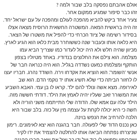
אולם אהבתם נפסקה בלב שבור ולמה ?
זהו כבר סיפור שמגיע ממקום אחר.
צעיר אחד ביקש להביא מהפכה לעולם ומהפכה על עם ישראל יחד.
זה היה בראשית המאה. המשטרה החשאית הרוסית מצאה אצלו
בסידור רשימה של ציוד הכרחי כדי להפיל את משטרו של הצאר.
היא כלאה אותו וכעבור שנה כששוחרר מבית כלאו הוא הגיע לארץ.
מכיוון שהיה חלש ולא היה יכול לעדור כמו שצריך הביא עמו
מצלמה. הוא צילם את החלוצים בנדודיו. באחד מטיוליו בצפון
הותקף ומצלמתו כמעט נשדדה בגליל. הוא היה כנראה חבר של
אנשי 'השומר'. הוא הוציא את אקדחו וירה. השודד נהרג. חבריו יעצו
לו לחזור הביתה כדי שלא תשיג אותו יד נוקמי הדם. הוא שב
לאירופה. מצא אשה ונולד להם ילד. קראו לו בן עמי. האבא השביע
את המשורר זאב שעליו יהיה לאמץ את הילד. דודתי חששה מזה.
הילד עלה עם אמא שלו. הדודה שלי התייתמה משני הוריה ולא
חשה כי היא יכולה לקחת על עצמה מין עול כזה. בלב שבור היא
הלכה להרחיב את הנפש בוינה.
כאן נכנס הדוד שלי לפעולה. חבר בהגנה הוא יצא לאימונים. רימון
שניצרתו נפתחה הביאה אותו להחלטה להצמיד את ידו לקיר