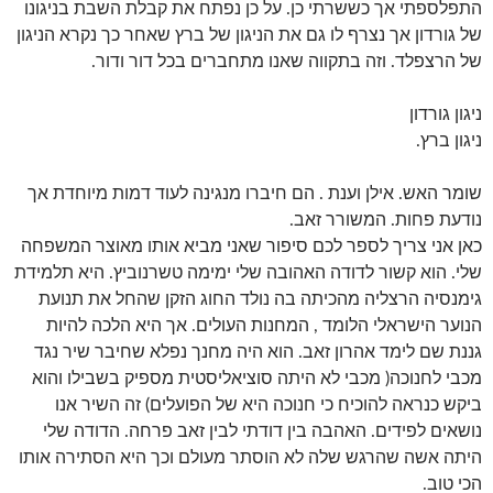
התפלספתי אך כששרתי כן. על כן נפתח את קבלת השבת בניגונו
של גורדון אך נצרף לו גם את הניגון של ברץ שאחר כך נקרא הניגון
של הרצפלד. וזה בתקווה שאנו מתחברים בכל דור ודור.
ניגון גורדון
ניגון ברץ.
שומר האש. אילן וענת . הם חיברו מנגינה לעוד דמות מיוחדת אך
נודעת פחות. המשורר זאב.
כאן אני צריך לספר לכם סיפור שאני מביא אותו מאוצר המשפחה
שלי. הוא קשור לדודה האהובה שלי ימימה טשרנוביץ. היא תלמידת
גימנסיה הרצליה מהכיתה בה נולד החוג הזקן שהחל את תנועת
הנוער הישראלי הלומד , המחנות העולים. אך היא הלכה להיות
גננת שם לימד אהרון זאב. הוא היה מחנך נפלא שחיבר שיר נגד
מכבי לחנוכה( מכבי לא היתה סוציאליסטית מספיק בשבילו והוא
ביקש כנראה להוכיח כי חנוכה היא של הפועלים) זה השיר אנו
נושאים לפידים. האהבה בין דודתי לבין זאב פרחה. הדודה שלי
היתה אשה שהרגש שלה לא הוסתר מעולם וכך היא הסתירה אותו
הכי טוב.