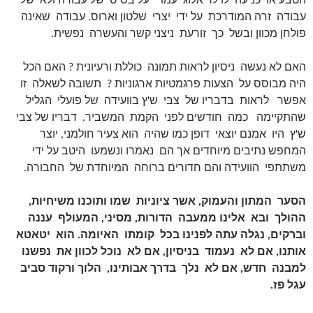
הטבע או כניעה לו לדיאלוג עמו על בסיס של עבודה ולא של
עבודה זרה המודרכת על ידי יצרי שלטון וארוס. עבודה שאינה
פולחן מכוון ובשל כך זורעת ניצני קשר והעשרה נפשית.
האם לא נעשה ניסיון לראות תמונה כוללת ורעיונית ? האם הכל
היה מבוסס על הצעות פרגמטיות ארגוניות ? תשובה לשאלה זו
אפשר לראות בדבריו של צבי ש'ץ בוועידה של פועלי הגליל
שהתקיימה כמה חודשים לפני הקמת המשביר. דבריו של צבי
ש'ץ היו אמנם יוצאי דופן כמו שהיה הוא צעיר חולמני, יוצר
המחפש נתיבים מיוחדים אך הם נאמרו ונשמעו היטב על ידי
משתתפי הוועידה והם חדורים ברוחה המיוחדת של החבורה.
הסער המתון והעמוק, אשר ציוניות שמו ותוכנו משיחיות,
ההולך ובא אלינו ממעבה הדורות, מסיני, המעולף עננה
וברקים, נגלה עתה לפנינו בכל קומתו האיומה. הוא יטאטא
אותנו, אם לא נעמוד בניסיון, אם לא נוכל לכוון את נפשנו
למבנה חדש, אם לא נלך בדרך אבותינו, הלוך ורקוד סביב
עגל פז.