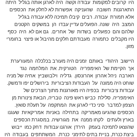
היו קרובים למקומות עבודה וקשה היה לארגן אותה בגליל היתה
התארגנות חשובה שהעניקה אפשרות לא לחלק את הכספים
אלא תמורת עבודה. רבים קיבלו תמיכה ללא עבודה בגליל
המצב היה שונה. הפועלים עדיין עבדו הן במשקים הקטנים
שלהם והם כפועלים בשדות של אחרים. גם אם לא היה כסף
היו מקבלים כתמורה מעבודתם חלקים מהיבול או פיצוי בחומרי
מזון.
היישוב היהודי באותם זמנים היה מעורב בכלכלה המעורערת
אך הקיימת של האימפריה הטורקית. את המלחמה נגד
הארבה ניהל אהרון אהרונסון. גדליה וילבושביץ אחיה של מניה
שוחט היה ממונה על העבודות הציבוריות בירושלים יפו ודמשק.
עבודות ציבוריות בכפיה היו מאורגנות מתוך הצרכים של
האימפריה. סלילת כביש ראש פינה טבריה, הבאת צינורות מן
הצפון למדבר סיני כדי לארגן את המתקפה על תעלת סואץ.
הכספים שהגיעו מאמריקה בתחילה באניות אמריקאיות שעגנו
בארץ ולעתים לקחו ממנה את מגורשיה. במסגרת הכספים
שהוצאו לתמיכה בעמק הירדן אורגנו עבודות דחק כמו ייבוש
ביצת כנרת, בניית בתים לתימני כנרת. המשתתפים בעבודה היו