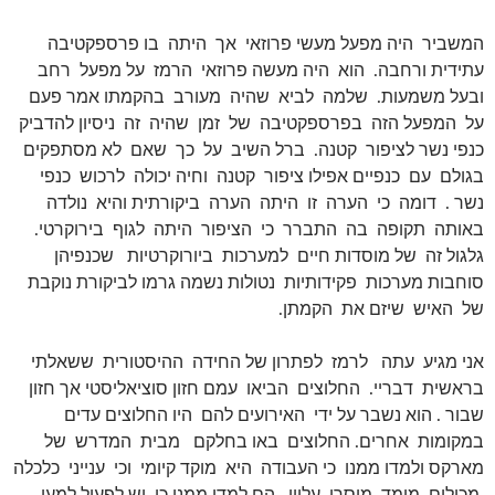
המשביר היה מפעל מעשי פרוזאי אך היתה בו פרספקטיבה
עתידית ורחבה. הוא היה מעשה פרוזאי הרמז על מפעל רחב
ובעל משמעות. שלמה לביא שהיה מעורב בהקמתו אמר פעם
על המפעל הזה בפרספקטיבה של זמן שהיה זה ניסיון להדביק
כנפי נשר לציפור קטנה. ברל השיב על כך שאם לא מסתפקים
בגולם עם כנפיים אפילו ציפור קטנה וחיה יכולה לרכוש כנפי
נשר . דומה כי הערה זו היתה הערה ביקורתית והיא נולדה
באותה תקופה בה התברר כי הציפור היתה לגוף בירוקרטי.
גלגול זה של מוסדות חיים למערכות ביורוקרטיות שכנפיהן
סוחבות מערכות פקידותיות נטולות נשמה גרמו לביקורת נוקבת
של האיש שיזם את הקמתן.
אני מגיע עתה לרמז לפתרון של החידה ההיסטורית ששאלתי
בראשית דבריי. החלוצים הביאו עמם חזון סוציאליסטי אך חזון
שבור . הוא נשבר על ידי האירועים להם היו החלוצים עדים
במקומות אחרים. החלוצים באו בחלקם מבית המדרש של
מארקס ולמדו ממנו כי העבודה היא מוקד קיומי וכי ענייני כלכלה