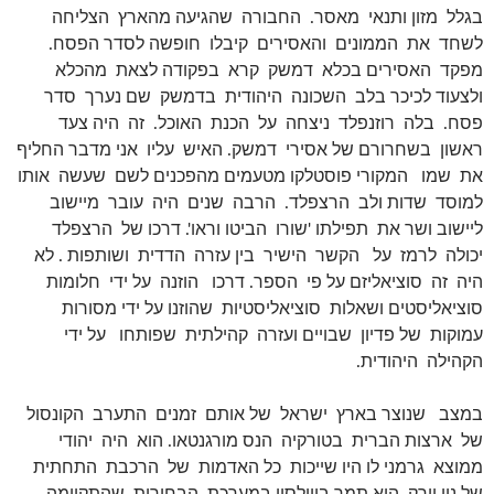
בגלל מזון ותנאי מאסר. החבורה שהגיעה מהארץ הצליחה
לשחד את הממונים והאסירים קיבלו חופשה לסדר הפסח.
מפקד האסירים בכלא דמשק קרא בפקודה לצאת מהכלא
ולצעוד לכיכר בלב השכונה היהודית בדמשק שם נערך סדר
פסח. בלה רוזנפלד ניצחה על הכנת האוכל. זה היה צעד
ראשון בשחרורם של אסירי דמשק. האיש עליו אני מדבר החליף
את שמו המקורי פוסטלקו מטעמים מהפכנים לשם שעשה אותו
למוסד שדות ולב הרצפלד. הרבה שנים היה עובר מיישוב
ליישוב ושר את תפילתו 'שורו הביטו וראו'. דרכו של הרצפלד
יכולה לרמז על הקשר הישיר בין עזרה הדדית ושותפות . לא
היה זה סוציאליזם על פי הספר. דרכו הוזנה על ידי חלומות
סוציאליסטים ושאלות סוציאליסטיות שהוזנו על ידי מסורות
עמוקות של פדיון שבויים ועזרה קהילתית שפותחו על ידי
הקהילה היהודית.
במצב שנוצר בארץ ישראל של אותם זמנים התערב הקונסול
של ארצות הברית בטורקיה הנס מורגנטאו. הוא היה יהודי
ממוצא גרמני לו היו שייכות כל האדמות של הרכבת התחתית