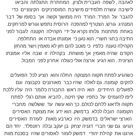
לאהבה , לשפה העברית ולציון. המחתרת התגלתה והביאו
לישיבה עשרה תלמידים מישיבת המוסרניקים הקיצוניים כדי
להגבר על המרד. המרד היה ממושך וקשה אך בסופו של דבר
המנהיג גורש. הצטרף למהפכה הרוסית נתפש וגורש למרחקים.
באחת מתחנות גלותו נקרא על ידי הקהילה הקטנה לעבור לפני
התיבה בחגי תשרי. הוא טען כי אמונתו אבדה או התחלפה.
הקהילה טענה כלפיו כי מוטב להם חזן לא מאמין וישר מהחזן
הקודם שהיה מאמין אך מושחת. בקהילה זו שבה אליו אמונתו
הציונית . הוא הגיע ארצה אולי כעולה אחרון לפני המבול.
כשהגיע לפתח תקווה המצוקה החלה והוא הציע לכל הפועלים
להקים קומונה. גם לאלה שהיו כבר מאורגנים כקבוצה וגם
לפועלים היחידים. הוא היה ראש החבורה כלומר היה עליו ללכת
ליפו להעמיס על כתפיו שקי חיטה , להביא אותם רגלי לפתח
תקווה ולדאוג ללחם לכולם. כך הוא עשה עד ששלשה מחברי
הקומונה הובלו לכלא בדמשק. הוא ידע את מצוקת האסירים
הארצי ישראלים בדמשק. היו כארבע מאות. לעזרת האסירים
הגיעו גם שני חברי דגניה יצחק בן יעקב ובלה רוזנפלד. יחד הם
ארגנו את קהילת יהודי דמשק לעזור לאסורים שהיו בסכנת מוות