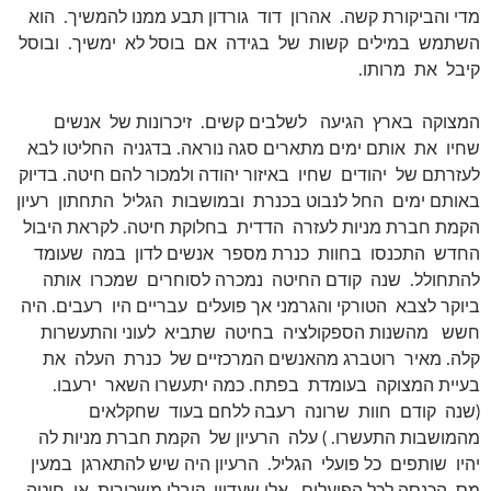
מדי והביקורת קשה. אהרון דוד גורדון תבע ממנו להמשיך. הוא
השתמש במילים קשות של בגידה אם בוסל לא ימשיך. ובוסל
קיבל את מרותו.
המצוקה בארץ הגיעה לשלבים קשים. זיכרונות של אנשים
שחיו את אותם ימים מתארים סגה נוראה. בדגניה החליטו לבא
לעזרתם של יהודים שחיו באיזור יהודה ולמכור להם חיטה. בדיוק
באותם ימים החל לנבוט בכנרת ובמושבות הגליל התחתון רעיון
הקמת חברת מניות לעזרה הדדית בחלוקת חיטה. לקראת היבול
החדש התכנסו בחוות כנרת מספר אנשים לדון במה שעומד
להתחולל. שנה קודם החיטה נמכרה לסוחרים שמכרו אותה
ביוקר לצבא הטורקי והגרמני אך פועלים עבריים היו רעבים. היה
חשש מהשנות הספקולציה בחיטה שתביא לעוני והתעשרות
קלה. מאיר רוטברג מהאנשים המרכזיים של כנרת העלה את
בעיית המצוקה בעומדת בפתח. כמה יתעשרו השאר ירעבו.
(שנה קודם חוות שרונה רעבה ללחם בעוד שחקלאים
מהמושבות התעשרו. ) עלה הרעיון של הקמת חברת מניות לה
יהיו שותפים כל פועלי הגליל. הרעיון היה שיש להתארגן במעין