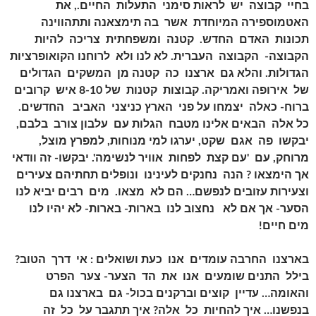
בחיי קבוצה יש לראות סימני התעלות החיים., את
האטמוספירה המיוחדת אשר בה תימצאנה ותתהווינה
תכונות האדם החדש. קטנה ומשפחתית צריכה להיות
הקבוצה- הקבוצה העברית. לא לנו ולא לרוחנו הקואופרציות
הגדולות. והלא גם ארצנו כה קטנה מן המשקים הגדולים
של אירופה ואמריקה. קבוצות קטנות של 8-10 איש קרובים
ברוח- כאלה יצמחו על פני הארץ כניצני האביב החדשים.
כל אלה הבאים אלינו מטבח הגלות עם עלבון צורב בלבם,
יבקשו פה אגם שקט, יערגו למי מנוחות, למפרץ מוצל,
מרוחק, עם 'עם קצת לפחות אוויר לנשימה'. יבקשו- זה וודאי
אך הימצאו ? הנה נחנקים לעינינו ונופלים תחתיהם צעירים
וצעירות עזובים לנפשם… הם לא מצאו. מים רבים יביא לנו
הסער- אך אם לא נחצוב לנו בארות- בארות- לא יהיו לנו
מים חיים!
בארצנו החרבה עומדים אנו כעת ושואלים : אי דרך הטוב?
בילל התנים שומעים אנו את הד הצער- צער הפרט
והאומה… עדיין קוצים וברקנים בכול- גם בארצנו גם
בנפשנו… איך להחיות כל אלה? איך תתגבר על כל זה