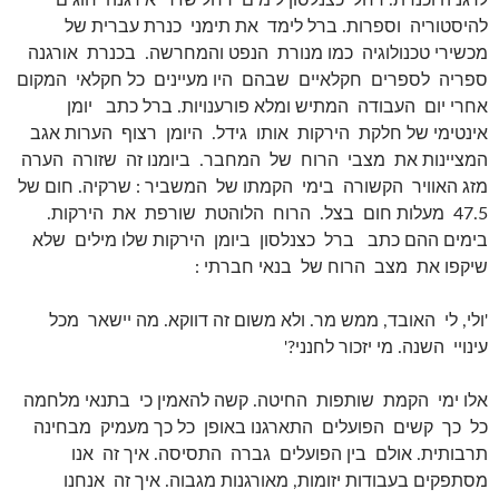
לדגניה וכנרת. רחל כצנלסון לימים רחל שז'ר אירגנה חוגים
להיסטוריה וספרות. ברל לימד את תימני כנרת עברית של
מכשירי טכנולוגיה כמו מנורת הנפט והמחרשה. בכנרת אורגנה
ספריה לספרים חקלאיים שבהם היו מעיינים כל חקלאי המקום
אחרי יום העבודה המתיש ומלא פורענויות. ברל כתב יומן
אינטימי של חלקת הירקות אותו גידל. היומן רצוף הערות אגב
המציינות את מצבי הרוח של המחבר. ביומנו זה שזורה הערה
מזג האוויר הקשורה בימי הקמתו של המשביר : שרקיה. חום של
47.5 מעלות חום בצל. הרוח הלוהטת שורפת את הירקות.
בימים ההם כתב ברל כצנלסון ביומן הירקות שלו מילים שלא
שיקפו את מצב הרוח של בנאי חברתי :
'ולי, לי האובד, ממש מר. ולא משום זה דווקא. מה יישאר מכל
עינויי השנה. מי יזכור לחנני?'
אלו ימי הקמת שותפות החיטה. קשה להאמין כי בתנאי מלחמה
כל כך קשים הפועלים התארגנו באופן כל כך מעמיק מבחינה
תרבותית. אולם בין הפועלים גברה התסיסה. איך זה אנו
מסתפקים בעבודות יזומות, מאורגנות מגבוה. איך זה אנחנו