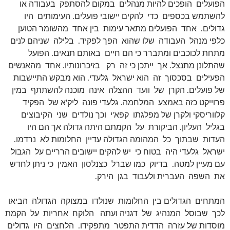
הפועלים הופכים להיות מנהלים במקום להסתפק בעבודה או
להשתמש בכספים כדי להקים יישובי פועלים. העימותים היו
גדולים. אחד הפועלים מתאר עימות בין אחד מהשומר הטוען
כלפי מנהל העבודה שלו שהוא הפך לפקיד. בלילה שניהם לנים
מתחת לכוכבים ומתברר כי הם חיים באותם תנאים. הפועל
שהתלונן מתנצל. אך ייתכן כי זה רק בזיכרונותיו. אחד מהאנשים
הפעילים בסכסוך זה הוא ישראל גלעדי. הוא מבקש התיישבות
של פועלים. הקרן של וועד ההצלה אינה מוכנה להשתתף במין
פרוייקט כזה באמצע המלחמה. גלעדי פונה ליק'א של הפקיד
קלווריסקי ולקרן של מפלגתו קפא'י וכך נולדים שני הקיבוצים
בגליל העליון. הביקורת על הקמתם היתה גדולה אך הם היו
העדות שבתוך כל המהומה הגדולה עדיין החלומות לא נרדמו.
ישראל גלעדי היה בטוח כי יש להקים יישובים הרריים על הגבול
עם מעיין למטה. בדיוק כמו שברל כצנלסון האמין כי ניתן לחדש
את השפה העברית ולעבוד בגן הירק.
המתחים הגדולים בין החלומות שנולדו במצוקה הגדולה הביאו
לכך שבוסל המנהיג של דגניה ועתה הלוקח אחריות על הקמת
מוסדות של עזרה הדדית התפטר מתפקידו. הלחצים היו גדולים