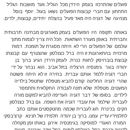
פועלים שהתרכזו בעמק הירדן מכל הגליל. וועד מושבות הגליל
התחתון עם חברי קבוצות הפועלים נשאו בעול. יוסף בוסל
מנהיגה של דגניה היה מאד פעיל בהצלת יחידים, קבוצות, ילדים.
באותה תקופה היו הפועלים בעמק מאורגנים מבחינה תרבותית
וחברתית באופן מעורר השתאות. הכל היה צריך לצמוח מתוך
עולמם של הפועלים הרי לא היתה מסגרת על תומכת. דמות
מרכזית בהתארגנות זו היה ברל כצנלסון שהצטרף עם קבוצתו
קבוצת בוברויסק לחוות כנרת. לעמק הירדן הגיע ברוך בן
יהודה בוגר גימנסיה הרצליה בתל אביב . הוא נבחר על ידי
חברי דגניה ללמד אותם עברית. בחירה זו לא היתה פשוטה
שהרי דגניה החליטה קודם להביא מטפלת שתטפל בילדיה
המעטים. מטפלת שלא תזנה לעבודה החקלאית ותתמסר
לילדים. בסופו של דבר דגניה העדיפה להביא למקום מורה
לעברית שילמד את עובדי דגניה את השפה. גם ברל כצנלסון
הקים בכינרת חוג לעברית שכמה מהטקסטים אותם כתב
לתלמידיו עדיין עמנו. ברוך בן יהודה תלמידו של חנינא קרצ'בסקי
המורה האגדי למוסיקה בגימנסיה אירגן באותו זמן מקהלה