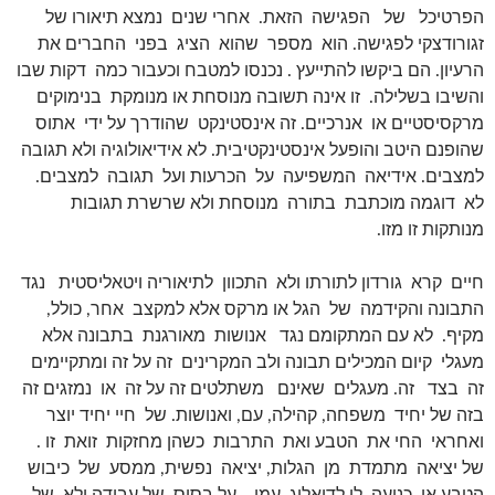
הפרטיכל של הפגישה הזאת. אחרי שנים נמצא תיאורו של
זגורודצקי לפגישה. הוא מספר שהוא הציג בפני החברים את
הרעיון. הם ביקשו להתייעץ . נכנסו למטבח וכעבור כמה דקות שבו
והשיבו בשלילה. זו אינה תשובה מנוסחת או מנומקת בנימוקים
מרקסיסטיים או אנרכיים. זה אינסטינקט שהודרך על ידי אתוס
שהופנם היטב והופעל אינסטינקטיבית. לא אידיאולוגיה ולא תגובה
למצבים. אידיאה המשפיעה על הכרעות ועל תגובה למצבים.
לא דוגמה מוכתבת בתורה מנוסחת ולא שרשרת תגובות
מנותקות זו מזו.
חיים קרא גורדון לתורתו ולא התכוון לתיאוריה ויטאליסטית נגד
התבונה והקידמה של הגל או מרקס אלא למקצב אחר, כולל,
מקיף. לא עם המתקומם נגד אנושות מאורגנת בתבונה אלא
מעגלי קיום המכילים תבונה ולב המקרינים זה על זה ומתקיימים
זה בצד זה. מעגלים שאינם משתלטים זה על זה או נמזגים זה
בזה של יחיד משפחה, קהילה, עם, ואנושות. של חיי יחיד יוצר
ואחראי החי את הטבע ואת התרבות כשהן מחזקות זואת זו .
של יציאה מתמדת מן הגלות, יציאה נפשית, ממסע של כיבוש