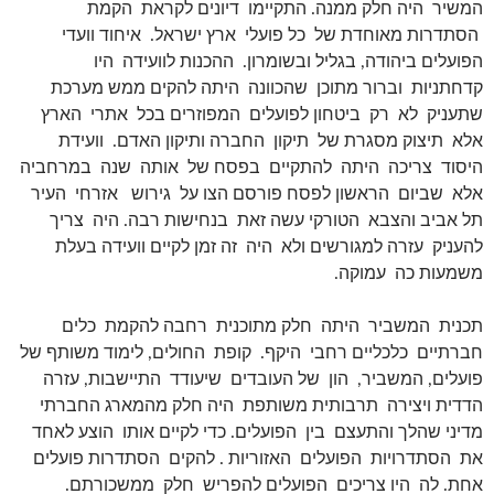
המשיר היה חלק ממנה. התקיימו דיונים לקראת הקמת
הסתדרות מאוחדת של כל פועלי ארץ ישראל. איחוד וועדי
הפועלים ביהודה, בגליל ובשומרון. ההכנות לוועידה היו
קדחתניות וברור מתוכן שהכוונה היתה להקים ממש מערכת
שתעניק לא רק ביטחון לפועלים המפוזרים בכל אתרי הארץ
אלא תיצוק מסגרת של תיקון החברה ותיקון האדם. וועידת
היסוד צריכה היתה להתקיים בפסח של אותה שנה במרחביה
אלא שביום הראשון לפסח פורסם הצו על גירוש אזרחי העיר
תל אביב והצבא הטורקי עשה זאת בנחישות רבה. היה צריך
להעניק עזרה למגורשים ולא היה זה זמן לקיים וועידה בעלת
משמעות כה עמוקה.
תכנית המשביר היתה חלק מתוכנית רחבה להקמת כלים
חברתיים כלכליים רחבי היקף. קופת החולים, לימוד משותף של
פועלים, המשביר, הון של העובדים שיעודד התיישבות, עזרה
הדדית ויצירה תרבותית משותפת היה חלק מהמארג החברתי
מדיני שהלך והתעצם בין הפועלים. כדי לקיים אותו הוצע לאחד
את הסתדרויות הפועלים האזוריות . להקים הסתדרות פועלים
אחת. לה היו צריכים הפועלים להפריש חלק ממשכורתם.