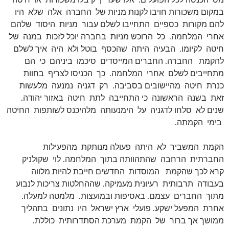
מס הכנסה לכל הפועלים. אלו שעדיין קיבלו משכורות או חיטה
במקום משכורות חויבו לקנות מניות של החברה אלה שלא היו
להם מקורות כספיים התחייבו לשלם עבור מניות היסוד שלהם
אחרי המלחמה. כל הרוכש מניות בחברה יוכל לזכות במנה של
חיטה לקיומו. הבעיה היתה שהכסף בוטל ולא היה איך לשלם
להקמת החברה. החברים המייסדים סיכמו ביניהם כי הם
מתחייבים לשלם אחרי המלחמה. כך הכניסו לצריף בחוות
כנרת חיטה מהיישובים בסביבה. רק דגניה נמנעה מלעשות
זאת בשנה הראשונה כי התחייבה לתת חיטה באזור יהודה.
שנים לא סלחו לדגניה על הימנעותה מלהיכנס לשותפות החיטה
בימי הקמתה.
הקמת המשביר לא היתה פעולה מנותקת מהפעילות
החברתית הרחבה שהתהוותה בתוך המלחמה. לוי שקולניק
קרא לכך שהקמת המוסדות החדשים חייבת להיות מלווה
בעבודה תרבותית רעיונית מעמיקה. שההחלטות צריכות לנבוע
מתוך החברים עצמם. באסיפות ובמועצות. מלמטה למעלה.
אחרת המפעל ישקע. פועלי ארץ ישראל היו נתונים בתהליך
ממושך אך ברור של הקמת מערכת הסתדרותית כוללת.