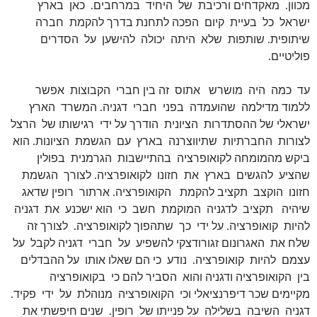
מכוון. מאקדחים ורכיבת של היחיד במרחבים. כאן בארץ
ישראל כל בעיית קיום הפכה לתחנת בדרך להקמת חברה
שיתופית. שותפות שלא היתה יכולה להישען על הסדרים
פוליטיים.
עד כמה היה מושרש אתוס זה בין חברי הקבוצות אפשר
ללמוד מדילמה שהועמדה בפני חברי דגניה. המשרד הארץ
ישראלי של ההסתדרות הציונית הודרך על ידי רגישותו של הרצל
לצורות החברתיות שתיווצרנה בארץ עם הגשמת הציונות. הוא
ביקש מהמומחה לקואופרציה בהתיישבות הגרמנית בפולין
שהציע להגשים בארץ את חזונו לקואופרציה. לצורך הגשמת
חזונו הוקצב תקציב להקמת הקואופרציה. ארתור רופין שדאג
שיהיה תקציב לדגניה המוקמת חשב כי הוא ישכנע את דגניה
להיות קואופרציה. על ידי כך שתהפוך לקואופרציה. לצורך זה
שלח את האגרונום זגורודצקי להשפיע על חברי דגניה לקבל על
עצמם להיות קואופרציה. נודע כי הם שאלו אותו על ההבדלים
בין הקואופרציה ודגניה והוא הסביר להם כי בקואופרציה
מקיימים שכר דיפרנציאלי וכי הקואופרציה מנוהלת על ידי פקיד.
דגניה השיבה בשלילה על פנייתו של רופין. שנים חיפשתי את