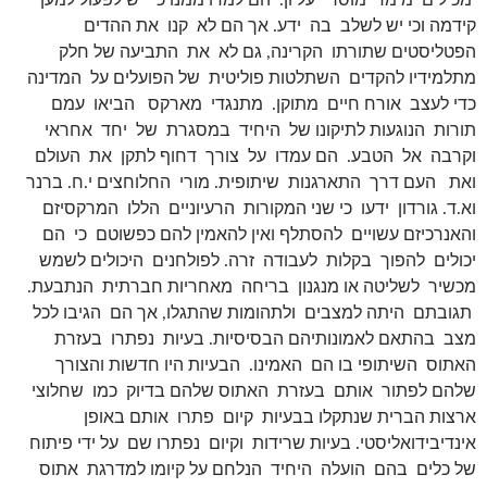
מכילים מימד מוסרי עליון. הם למדו ממנו כי יש לפעול למען
קידמה וכי יש לשלב בה ידע. אך הם לא קנו את ההדים
הפטליסטים שתורתו הקרינה, גם לא את התביעה של חלק
מתלמידיו להקדים השתלטות פוליטית של הפועלים על המדינה
כדי לעצב אורח חיים מתוקן. מתנגדי מארקס הביאו עמם
תורות הנוגעות לתיקונו של היחיד במסגרת של יחד אחראי
וקרבה אל הטבע. הם עמדו על צורך דחוף לתקן את העולם
ואת העם דרך התארגנות שיתופית. מורי החלוחצים י.ח. ברנר
וא.ד. גורדון ידעו כי שני המקורות הרעיוניים הללו המרקסיזם
והאנרכיזם עשויים להסתלף ואין להאמין להם כפשוטם כי הם
יכולים להפוך בקלות לעבודה זרה. לפולחנים היכולים לשמש
מכשיר לשליטה או מנגנון בריחה מאחריות חברתית הנתבעת.
תגובתם היתה למצבים ולתהומות שהתגלו, אך הם הגיבו לכל
מצב בהתאם לאמונותיהם הבסיסיות. בעיות נפתרו בעזרת
האתוס השיתופי בו הם האמינו. הבעיות היו חדשות והצורך
שלהם לפתור אותם בעזרת האתוס שלהם בדיוק כמו שחלוצי
ארצות הברית שנתקלו בבעיות קיום פתרו אותם באופן
אינדיבידואליסטי. בעיות שרידות וקיום נפתרו שם על ידי פיתוח
של כלים בהם הועלה היחיד הנלחם על קיומו למדרגת אתוס