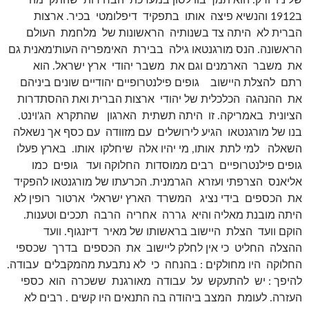
של ניו יורק. הוא תמך בווילסון במערכת הבחירות שהתקיימה
ב1912 והנשיא פיצה אותו בתפקיד דיפלומטי בכיר. ארצות
הברית לא היתה צד בשנותיה הראשונות של מלחמת העולם
הראשונה. הנס מורגנטאו גילה בבירת האימפריה העות'מאנית גם
את משבר הארמנים וגם את משבר יהודי ארץ ישראל. הוא
רתם להצלת היישוב גופים פילנטרופיים יהודיים שונים ביניהם
את ההנהגה הכלכלית של יהודי ארצות הברית ואת ההסתדרות
הציונית באמריקה. זו היתה תשתית הארגון שהתקרא הג'וינט.
בנו של מורגנטאו הגיע לירושלים עם מזוודה עם כסף אך נשאלה
השאלה למי לתת אותו, מי יהיו אלה שיחלקו אותו. בארץ פעלו
גופים פילנטרופיים רבים ממוסדות החלוקה ועד גופים כמו
אליאנס הצרפתי ועזרא הגרמנית. הכרעתו של מורגנטאו להפקיד
את הכספים בידי נציג המשרד הארץ ישראלי ארטור רופין לא
היתה מובנת מאליה והיא גררה אחריה הרבה תככים וטענות.
הוקם וועד הצלת היישוב בראשותו של מאיר דיזנגוף. וועד
ההצלה החליט כי אין לחלק ליישוב את הכספים בדרך שכספי
החלוקה היו מחולקים : בהנחה כי לא נתבעת מהמקבלים עבודה.
להיפך : יש להתעקש על עבודה מאורגנת ששכרה הוא כספי
העזרה. לעומת המצב ביהודה בה התנאים היו קשים . רבים לא