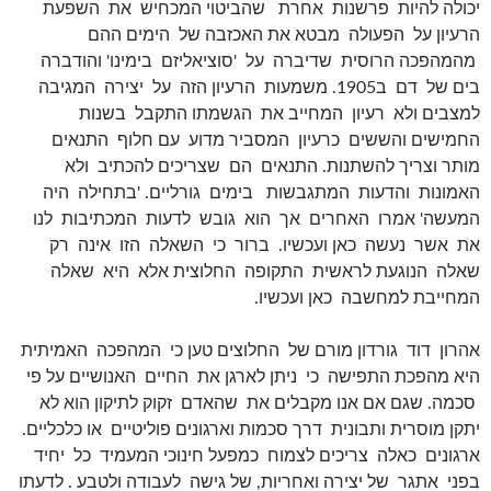
יכולה להיות פרשנות אחרת שהביטוי המכחיש את השפעת
הרעיון על הפעולה מבטא את האכזבה של הימים ההם
מהמהפכה הרוסית שדיברה על 'סוציאליזם בימינו' והודברה
בים של דם ב1905. משמעות הרעיון הזה על יצירה המגיבה
למצבים ולא רעיון המחייב את הגשמתו התקבל בשנות
החמישים והששים כרעיון המסביר מדוע עם חלוף התנאים
מותר וצריך להשתנות. התנאים הם שצריכים להכתיב ולא
האמונות והדעות המתגבשות בימים גורליים. 'בתחילה היה
המעשה' אמרו האחרים אך הוא גובש לדעות המכתיבות לנו
את אשר נעשה כאן ועכשיו. ברור כי השאלה הזו אינה רק
שאלה הנוגעת לראשית התקופה החלוצית אלא היא שאלה
המחייבת למחשבה כאן ועכשיו.
אהרון דוד גורדון מורם של החלוצים טען כי המהפכה האמיתית
היא מהפכת התפישה כי ניתן לארגן את החיים האנושיים על פי
סכמה. שגם אם אנו מקבלים את שהאדם זקוק לתיקון הוא לא
יתקן מוסרית ותבונית דרך סכמות וארגונים פוליטיים או כלכליים.
ארגונים כאלה צריכים לצמוח כמפעל חינוכי המעמיד כל יחיד
בפני אתגר של יצירה ואחריות, של גישה לעבודה ולטבע . לדעתו