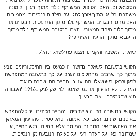
הקבוצה נולדה כדי לשרוד בנסיבות חמורות או כדי להגשים את
הסוציאליזם? האם הטיפול המשותף נולד מתוך רעיון קומונה
משתפת כל או מתוך צורך להגן על הילדים בנסיבות מחמירות.
האם מחסן הבגדים המשותף נולד מתוך התרפטות הבגדים או
מתוך חלום היחד המאורגן. האם המטבח המשותף נולד מתוך
הרעב או מתוך הרעיון השיתופי ?
שאלת המשביר והקמתו מצטרפת לשאלות הללו.
הקושי בתשובה לשאלה נדושה זו כמעט בין ההיסטוריונים נובע
מתוך כך שרבים מהחלוצים השיבו על כך בתשובה המתפרשת
לכאן ולכאן. כשנשאלו הם ענו כי החיים הם שהכתיבו את
המהלך. ולא הרעיון. או כמו שאמר לוי שקולניק ב1916 'העבודה
היא שהצמיחה את הרעיון'.
הקושי בתשובה הזו הוא שהביטוי 'החיים הכתיבו ' יכול להתפרש
באופנים שונים. האם כאן אמונה ויטאליסטית שהרעיון המארגן
את האנושות אינו התבונה, המוסר אלא החיים , רגש החיים, או
שמדובר כאן על העדר רעיון על פעולה הנובעת מן הנסיבות.