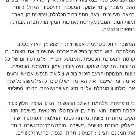
קם לפני 100 שנה בנסיבות דרמטיות : ארץ ישראל חוותה בימים
ההם משבר קיומי עמוק . המשבר ההיסטורי הגדול ביותר
במאה העשרים . רעב, התפוררות הכלכלה, גירושים מן הארץ
ומוות המוני הנובע מקריסת מערכות המקיימות חברה מבחינה
רפואית וכלכלית.
המשבר החל בסתימת אפשרויות הייצוא מן הארץ בעקב
המלחמה. הוא המשיך בפלישת ארבה שהשמיד את הצומח. בו
קרסה המערכת הכספית . הממשל הכריז על מורטוריום של כל
החובות . הבנקים שותקו. היה אובדן אמון במערכת הכספית.
שנות המצוקה והרעב חיכו ליבול שיציל את הנפש. אם יש זרעים
אדמה ומי שיעבד את האדמה יש לו סיכוי להציל משהו כל שנה
אך יכולתו זו מוגבלת על ידי מזג האוויר ועוצמת הדיכוי הפוליטי.
ביום פתיחת מלחמת העולם הראשונה הגיע ארצה חלוץ צעיר
לפתח תקווה. הוא היה בן ישיבת טלז הליטאית. בישיבה הוא
הקים מחתרת ציונית. מתחת לספרי התלמוד הסתתרו שירי
ביאליק. חבורת הציונים בישיבה היתה מתכנסת ושרה ביחד
את המנונם הציוני : הכניסיני תחת כנפך. כך שרו לנעורים,