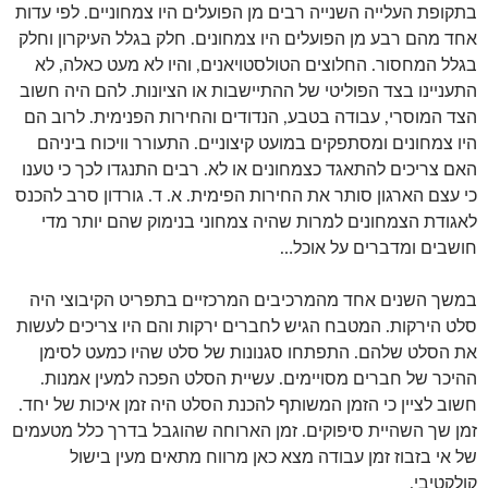
בתקופת העלייה השנייה רבים מן הפועלים היו צמחוניים. לפי עדות
אחד מהם רבע מן הפועלים היו צמחונים. חלק בגלל העיקרון וחלק
בגלל המחסור. החלוצים הטולסטויאנים, והיו לא מעט כאלה, לא
התעניינו בצד הפוליטי של ההתיישבות או הציונות. להם היה חשוב
הצד המוסרי, עבודה בטבע, הנדודים והחירות הפנימית. לרוב הם
היו צמחונים ומסתפקים במועט קיצוניים. התעורר וויכוח ביניהם
האם צריכים להתאגד כצמחונים או לא. רבים התנגדו לכך כי טענו
כי עצם הארגון סותר את החירות הפימית. א. ד. גורדון סרב להכנס
לאגודת הצמחונים למרות שהיה צמחוני בנימוק שהם יותר מדי
חושבים ומדברים על אוכל…
במשך השנים אחד מהמרכיבים המרכזיים בתפריט הקיבוצי היה
סלט הירקות. המטבח הגיש לחברים ירקות והם היו צריכים לעשות
את הסלט שלהם. התפתחו סגנונות של סלט שהיו כמעט לסימן
ההיכר של חברים מסויימים. עשיית הסלט הפכה למעין אמנות.
חשוב לציין כי הזמן המשותף להכנת הסלט היה זמן איכות של יחד.
זמן שך השהיית סיפוקים. זמן הארוחה שהוגבל בדרך כלל מטעמים
של אי בזבוז זמן עבודה מצא כאן מרווח מתאים מעין בישול
קולקטיבי.