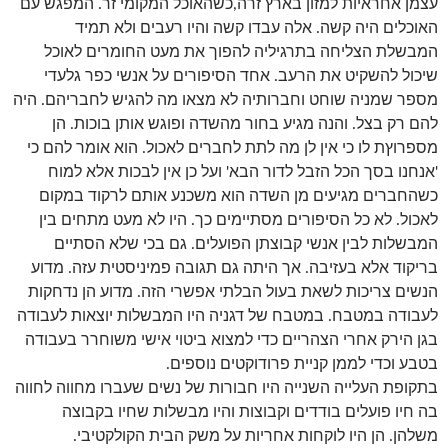
עצמן אחראיות למזון בארץ זרה,כשהאוכל המקומי זר. המפגש עם
האוכלים היה קשה. אלה עבדו קשה והיו רעבים ולא תמיד
המבשלת הצליחה בתרגיליה להפוך את מעט החומרים לאוכל
שיכול להשקיט את הרעב. אחד הסיפורים על אנשי כפר גלעדי
מספר שמניה שוחט וחברותיה לא מצאו מה להגיש לחבריהם. היה
להם רק בצל. והנה מגיע בחור מהשדה ופוגש אותן בוכות. הן
מספרוץת לו כי אין לן מה לתת לחברים לאכול. הוא אומר להם כי
'אנחנו בסך הכל הזבל לדור הבא' ועל כן אין לבכות אלא למוח
כשהחברים מגיעים מן השדה הוא משכנע אותם לרקוד במקום
לאכול. לא כל הסיפורים מסתיימים כך. היו לא מעט מתחים בין
המבשלות לבין אנשי קבוצתן הפועלים. גם בכי שלא הסתיים
בריקוד אלא בעזיבה. אך היתה גם תגובה פמיניסטית עזה. מדוע
הנשים צריכות לשאת בעול הבלתי אפשרי הזה. מדוע הן נדחקות
לעבודה במטבח. במטבח של דגניה היו המבשלות יוצאות לעבודה
בגן הירק אחרי הצהריים כדי למצוא ביטוי אישי משוחרר בעבודה
בטבע וכדי לממן קניית פרודוקטים נוספים.
בתקופת העלייה השנייה היו חבורות של נשים שעברו מחווה לחווה
בה חיו פועלים בודדים וקבוצות והיו מבשלות שחיו בקבוצה
משלהן. הן היו לוקחות אחריות על משק הבית הקולקטיבי.