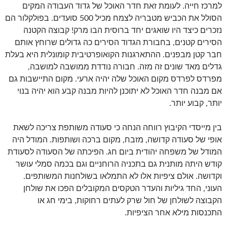
למרכז חייה. לעומת זאת חדר האוכל של גדוד העבודה המקים
הסולל את הכביש מטבריה לצמח מכיל 500 סועדים. בפולקלור הם
נזכרים כיצד היו שואגים יחד ברוסית הבו מרק! קבוצה הקטנה
הסירים קטנים, בחבורת הגדוד הסירים כה גדולים שרוחץ אותם
חבר קטן מבפנים. ההתארגנות הקואופרטיבית קומונלית היא בעלת
גדלים מאד שונים זה מזה. חבורה נודדת ממושבה למושבה,
מפרדס לפרדס מקום האוכל שלה יהיה ארעי. מקום התיישבות גם
אם מבנה חדר האוכל לא יתוכנן להיות מבנה קבע הוא יהיה בנוי
יותר, קבוע יותר.
בין מייסדי הקיבוץ רווחה הנחה כי סעודה משותפת צריכה לשאת
אופי של סעודה קדושה, מזבח, מקום ברכה ושותפות. המודל היה
המודל של משפחה יהודית ביום חג. הפיכתה של הסעודה לסעודת
קודש היתה מותנית גם בתכניה הרוחניים וגם בכמה סמלי עושר
וקדושה. אולם ציפיות אלו לא התמלאו בשולחנות המשותפים.
העוני, החד גיליות והעדר הטקסים המקובלים הפכו את שולחן
הקבוצה לשולחן של חול שרק לעתים רחוקות, בימי חג או
התכנסות מילא אחר הציפיות.