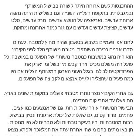
ההתכנסות לשם ארוחה היתה קשורה בבישול המשותף
ובמגבלותיו. בתקופת העלייה השנייה וגם בשלישית היתה נהוגה
ארוחת עדשים. ואריאציה על הנושא עדשים. מרק עדשים, סלט
עדשים, קציצת עדשים ועדשים עם גזר כמנה אחרונה ומתוקה.
לחם אפו פעמיים בשבוע בטאבון שהיה מחוץ למטבח. לעתים
סדרו אבנים ככירה משותפת. מטבח משותף נולד לפני הקיבוץ.
הוא היה נהוג במושבות כמטבח משותף של הפועלים במושבה. כל
פועל היה משלם מכיסו ויחד קבעו מי יבשל ומי יארגן את
הפרודוקטים לכולם. בגלל העוני הארגון המשותף הצליח אם היו
כמה פעילים שהצליחו לגייס אמצעים לקבוצה של הפועלים.
גם אחרי הקיבוץ נוצר נותרו מטבחי פועלים במקומות שונים בארץ.
הם פעלו עד אחרי קום המדינה.
הבישול המשותף עורר שאלות רות. גם של אמצעים כמו עצים,
פחמים, פרודוקטים, גם שאלות של יכולת ארגונית ונסיון בבישול.
רבות מהטבחיות והיו בעיקר טבחיות ולא טבחים לא היו מנוסות .
הן באו מתים בהם מישהי אחרת עתה את המלאכה ולפתע מצאו