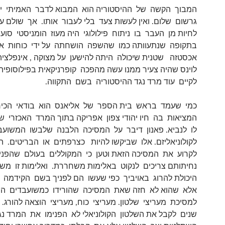
המבוך הקשה של ההיסטוריה הוא המבוא לדבר האמיתי י
גרשום שלום. ואין לעשות צעד בלי לעבור אותו. אך שולם ע
לחיות מן העבר בו ניתוח פילולוגי היה מעוז הומניסטי סוע
בתקופה שנתעוותה כמו שהשפה הושחתה על ידי כוחות א
אכסטזה שטנית שיכולה היתה להישען על מצוקה , אינפלציה
לוינס שהיה צעיר ממנו עשה מהפכה קופרניקאית בפילוסופיה
לקיים עוד מרד נגד ההיסטוריה בשם התקווה.
כמי שעמד בראש בית הספר של אליאנס הוא בודאי הכי
המציאות בה חיו יהודי צפון אפריקה בתוך המרד האכזרי שפ
לו לנביא. פאנון דיבר על המסיכה הלבנה שלבשו המשועב
לקולוניאליזם. אלו שביקשו להיות כצרפתים או הבריטים. הו
לקרוע את המסיכה הזאת וטען כי המקוללים בעולם שהפנ
נחיתותם צריכים לנקוט באלימות משחררת. ואלימות זו מ
היכולת להרוג באויביך כפי שעשו הם לפניך בשם הקידמה ה
אלא שהוא לא חזה שאת המסיכה שהורידו כמשועבדים ה
למסיכת מעריצי שלטון. מעריצי כוח, מעריצי הוצאה להורג. 
שנים לקבל את השלטון הקולוניאלי לא הפנימו את המרד נ