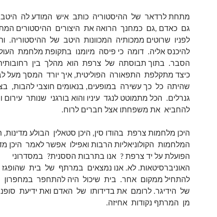
מתחת לרדאר של ההיסטוריה כותב איש המודע לה היטב. ג
גם כאדם ,גם כמחנך הרואה את היצורים ההיסטורים המת
לפניו שרוטים ממכותיה המכוונות היטב של ההיסטוריה. וה
להיכנס אליה. דומה כי פיסה מיומנו בתקופת מלחמת העול
הסבר. בתוך תבוסתה של צרפת הוא מהלך בין רחובותיה 
כיצד מתקלפת התפאורה הפוליטית, איך יורד המסך מעל ל
שהיתה כל כך עשירה במופעים, בנאומים חוצבי להבות, ב
גנרלים. הכל מתמוטט לנגד עיניו והוא בורגני שנותר עירום ו
להחביא את משפחתו אצל חברים לרוח.
היכן מלחמות צרפת בהודו סין, היכן סטאלין הבולע מדינות, ה
המלחמות הקולוניאליות הרבות ואפילו אפשר לאמר היכן מד
הפועלת על יד צרפת ? אנו בתרבות הססנית? במסדרוני
האוניברסיטאות. לא. אנו נמצאים במרתף של בית שהופגז 
להתחיל ממקום אחר. בית שיכול היה להתחפר במחפרון הל
של הידיגר. לרומם את בדידותו של האדם ואת ידיעת סופניו
מן המרתף נקודות אחיזה.