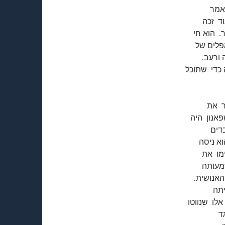
אמר
וד זכה
ר. הוא חי
פלים של
 ורעב.
 כדי שתוכל
ר את
אנון היה
דים
א ניסה
ימו את
שמעותה
אנושית.
יתה
אלו שנווטו
גד