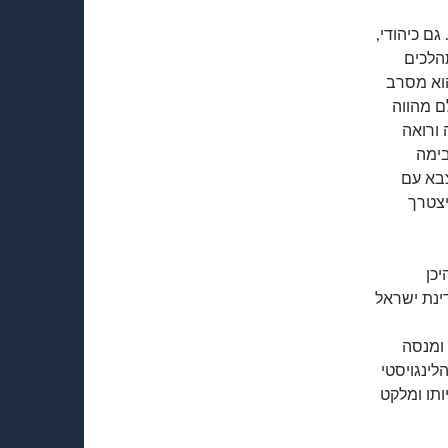
ם כיהודי,
הלכים
וא מסרב
ם מהווה
ורואה
בימה
צבא עם
יצטרך
יכן
ינת ישראל
ומנסה
ינגויסטי
תו ומלקט