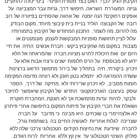
הקיבוץ הגיע לכך? האם בצד מסורת הפינוי- בינוי יכולה להתקיים
גניזה המעוררת השראה, חיפושי דרך, גניזת עבר המצביעה על
אופקים רחוקים? הנה יומנה של אחווה שהסתיים בפיזורה של רוב
רובה של הקבוצה הוליד בניית בית קיבוצי מיוחד. מקום הבודק
מה להרוס, מה לשמר. התכנון המחודש של הקיבוץ בתמורותיו
עלול לציין תחושות סופניות המבקשות לעצמן מונומנטים או
מצבות במקום מה שהקיבוץ ביקש : חברת אנשים החיה את חיי
היום יום ואת היכולת לחרוג מציוויו.חברה שהמראתה אל הלא
ידוע לא מבוססת על הרס חלומות ישנים ורצח אבות אלא על
זיכרון ביקורתי, חיה בתהליך של בירור מתמשך הדואג ברצינות
ששדה ההמראה לא יתמלא בטון חונק ולא רווחה מדומה המקימה
חומות מסביב. לא זיכרון שרירותי ולא מחיקה של דרך. הספר
עוסק בעיצובו הארכיטקטוני החדש של הקיבוץ שיאפשר להיזכר
ולבקר, להיות עדות מתמשכת אך לא חונקת, המחברת חוקרת
ושואלת את חברי הקיבוץ על פיתוח המקום בחיפושה אחרי פיתרון
לא אלצהיימרי בו שוכחים. היא מבינה כי מדובר על חברה
שצריכה לגלות אחריות לאנשיה החיים בה בשותפות גורל,
לחברה שיודעת את נחיצות הקידום הטכנולוגי צרכני שלה ללא
פולחן השינוי הטכנולוגי עד אין קץ וללא אחריות לרוח האדם.