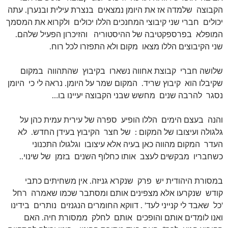
הקבוצה שלמדה אז את היומן נמצאים בנצרת עילית ובנערן. עתה
יכולים חברי שני קיבוצי המחנכים הללו יכולים ולקרוא את המסמך
המופלא בפרספקטיבה של ההיסטוריה והזיכרון הפעיל שלהם.
שני הקיבוצים הללו מצאו מקום ולא התפזרו לכל רוח.
שלושה חברי קבוצת אחווה נשארו בקיבוץ שהתהווה במקום
שקיבלו הוא קיבוץ שריד. המקום שמר על היומן. נראה לי כי היומן
נסגר להרבה שנים מחשש שבני הקבוצה יעיינו בו…
והנה בעצם הימים הללו הופיע ספרה של עירית עמית כהן על
גלגולה ועיצובו של המקום : של חצר הקיבוץ בעידן החדש. לא
העדר המקום מהווה כאן בעיה אלא עיצובו וגלגולו התכנוני
כשחבריו מבקשים לעצב אותו כחלוף השנים בזמן של שינוי..
במסורת היהודית יש פרק שנקרא גניזה. אין משחיתים כתבי
קודש שנקרעו אלא מצפינים אותם ומסתבר שכמו שאמרה רחל
'כל שאבד לי קנייני לעד' . דווקא החומרים הנגנזים נותרים בידינו
ואנו לומדים אותם והופכים אותם לחלק ממסורת חיה. האם