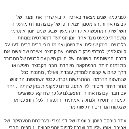
לפני כמה שנים מצאתי בארכיון קיבוץ שריד את יומנה של
קבוצת אחווה. זהו מסמך יוצא דופן של קבוצה נודדת מהעלייה
השלישית המחפשת את דרכה משך שבע שנים. יומן אינטימי
משפחתי כמעט מצד אחד ויומן המתעד דמוקרטיה צומחת
בלבטיה. בזמן שגיליתי את היומן (אני מניח כי רבים רבים ידעו על
קיומו לפני) למדתי פרקים מהיומן עם קבוצה צעירה שחיפשה את
דרכה המשותפת .השוואה של היומן הישן עם לבטיה של החבורה
בת זמננו היתה הרפתקאה מיוחדת. חברי הקבוצה חיפשו אז
דרך לגיבוש קבוצה לומדת, עובדת, פעילה, מחנכת. ככל
שנחשפה הדרמה ההתרגשות גברה. לבטי השותפות, החיפוש
אחרי היחד וייסוריו ליוו אותנו. נדדנו למקומות בהן שהתה . יחד
עם חברי קבוצת אחווה התאבלנו על כך שדווקא כשהגיעה
למנוחה יחסית ולנחלה אמיתית התפזרה לכל רוח: כנראה
שצלקות הנדודים היו קשות מדי.
עתה פורסם היומן ביוזמתו של דני נמרי ובעריכתה המעמיקה של
אביבה אופז שליוותה וערכה לדפוס יומני קבוצה נוספים. חברי