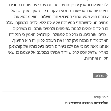
ילדי העולם והארץ עדיין תוהים. הרבה מיתרי עפיפונים נחתכים
באכזריות או באדישות. המסע בעקבות קורצ'אק בארץ ישראל
עבורנו הוא מסע אחרי הסיכוי.אחרי השלום . הוא מבטא את
מחויבותנו להשתתף במערכה על עולם ללא ילדים במצוקה, עולם
בו הילדים יכולים לבנות עפיפונים ולהטיס אותם. בו משחקים
יוצרים ואוהבים. בו נחלצים לפעולה . קורצ'אק האמין כי הנקודה
הארכימדית ממנה ניתן להזיז את העולם לכיוון זה היא החינוך.
אנחנו מאמינים כי אם ילכו צעירים רבים בעקבותיו של קורצ'אק
בארץ ישראל יוכלו לרכוש ידיד אמיתי במסעם אל עצמם כנושאי
תקווה ואחריות.
קורצ'אק
פוסט קודם
ניווט
סולידריות בחברה הישראלית