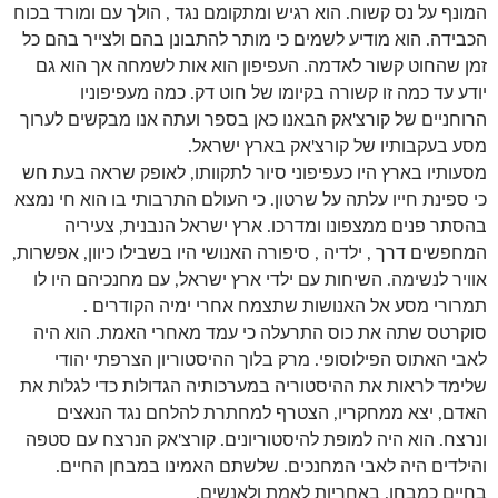
המונף על נס קשוח. הוא רגיש ומתקומם נגד , הולך עם ומורד בכוח
הכבידה. הוא מודיע לשמים כי מותר להתבונן בהם ולצייר בהם כל
זמן שהחוט קשור לאדמה. העפיפון הוא אות לשמחה אך הוא גם
יודע עד כמה זו קשורה בקיומו של חוט דק. כמה מעפיפוניו
הרוחניים של קורצ'אק הבאנו כאן בספר ועתה אנו מבקשים לערוך
מסע בעקבותיו של קורצ'אק בארץ ישראל.
מסעותיו בארץ היו כעפיפוני סיור לתקוותו, לאופק שראה בעת חש
כי ספינת חייו עלתה על שרטון. כי העולם התרבותי בו הוא חי נמצא
בהסתר פנים ממצפונו ומדרכו. ארץ ישראל הנבנית, צעיריה
המחפשים דרך , ילדיה , סיפורה האנושי היו בשבילו כיוון, אפשרות,
אוויר לנשימה. השיחות עם ילדי ארץ ישראל, עם מחנכיהם היו לו
תמרורי מסע אל האנושות שתצמח אחרי ימיה הקודרים .
סוקרטס שתה את כוס התרעלה כי עמד מאחרי האמת. הוא היה
לאבי האתוס הפילוסופי. מרק בלוך ההיסטוריון הצרפתי יהודי
שלימד לראות את ההיסטוריה במערכותיה הגדולות כדי לגלות את
האדם, יצא ממחקריו, הצטרף למחתרת להלחם נגד הנאצים
ונרצח. הוא היה למופת להיסטוריונים. קורצ'אק הנרצח עם סטפה
והילדים היה לאבי המחנכים. שלשתם האמינו במבחן החיים.
בחיים כמבחן. באחריות לאמת ולאנשים.