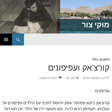
מוקי צור
חיפוש
דילוג
תפריט
לתוכן
ראשי
חלוצים
,
כללי
קורצ'אק ועפיפונים
22 באוגוסט 2014
מוקי צור
השארת תגובה
עפיפונים
קורצ'אק ביקש ממחנכי עמק יזרעאל להניף עם הילדים עפיפונים על
הגלבוע. העפיפון רגיש לרוח. הוא מעשה ידיו של הילד. אין הוא דגל