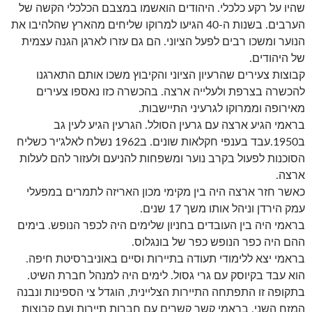
שהיו על רקע כלכלי. היהודים הואשמו במצבם הכלכלי הקשה של
הערבים. בשנות ה-40 הגיעו למרוקו שליחים מהארץ שהלהיבו את
הנוער ומשכו רבים לפעל הציוני. הם גם עזרו לארגן הגנה עצמית
של היהודים.
קבוצות צעירים שהרעיון הציוני והקיבוץ משכו אותם התארגנו
להכשרה בצרפת ולעלייה ארצה. בהכשרה כזו נאספו צעירים
מאירופה וממרוקו לגרעיני התיישבות.
בראמי הגיע ארצה עם גרעין הסולל. הגרעין הגיע לעין גב
ב1950.עבד בענפי חקלאות שונים. ב1962 נשלח לאלג'יר כשליח
הסוכנות לפעול בקרב נוער ומשפחות להניעם ולעזור להם לעלות
ארצה.
כאשר חזר ארצה היה בין מקימי מכון האריזה לתמרים במפעלי
עמק הירדן וניהל אותו משך 17 שנים.
בראמי היה בין העובדים בחניון שלימים היה לכפר הנופש. בימים
ההם היה כפר הנופש כפר של בונגלוס.
בראמי יצא ללימודי תעודה בתיירות וסיים באוניברסיטת חיפה.
הוא עבד בקיוסק עם גרי גסול. לימים היה למנהל חברת השיט.
בתקופה זו התפתחה התיירות הצליינית, הוגדל צי הספינות ונבנה
המזח השני. בראמי קשר קשרים עם חברות תיירות ועם קבוצות