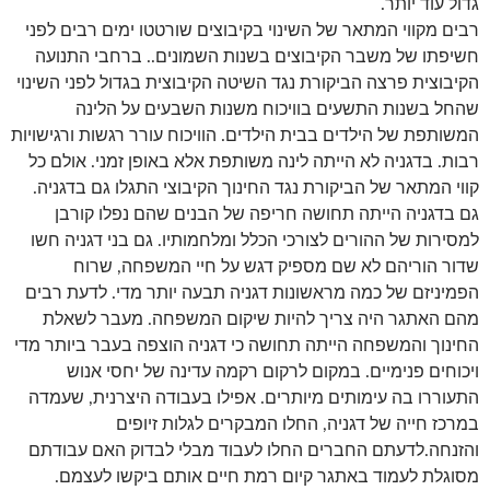
גדול עוד יותר.
רבים מקווי המתאר של השינוי בקיבוצים שורטטו ימים רבים לפני
חשיפתו של משבר הקיבוצים בשנות השמונים.. ברחבי התנועה
הקיבוצית פרצה הביקורת נגד השיטה הקיבוצית בגדול לפני השינוי
שהחל בשנות התשעים בוויכוח משנות השבעים על הלינה
המשותפת של הילדים בבית הילדים. הוויכוח עורר רגשות ורגישויות
רבות. בדגניה לא הייתה לינה משותפת אלא באופן זמני. אולם כל
קווי המתאר של הביקורת נגד החינוך הקיבוצי התגלו גם בדגניה.
גם בדגניה הייתה תחושה חריפה של הבנים שהם נפלו קורבן
למסירות של ההורים לצורכי הכלל ומלחמותיו. גם בני דגניה חשו
שדור הוריהם לא שם מספיק דגש על חיי המשפחה, שרוח
הפמיניזם של כמה מראשונות דגניה תבעה יותר מדי. לדעת רבים
מהם האתגר היה צריך להיות שיקום המשפחה. מעבר לשאלת
החינוך והמשפחה הייתה תחושה כי דגניה הוצפה בעבר ביותר מדי
ויכוחים פנימיים. במקום לרקום רקמה עדינה של יחסי אנוש
התעוררו בה עימותים מיותרים. אפילו בעבודה היצרנית, שעמדה
במרכז חייה של דגניה, החלו המבקרים לגלות זיופים
והזנחה.לדעתם החברים החלו לעבוד מבלי לבדוק האם עבודתם
מסוגלת לעמוד באתגר קיום רמת חיים אותם ביקשו לעצמם.