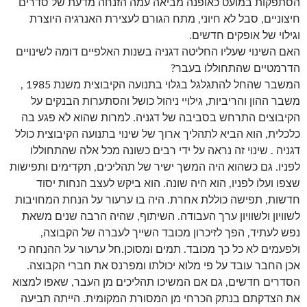
הסתפקות במועט כאופנה מביאה עמה הזנחה מדעת של סדרים
חיצוניים, סבל לא חיוני, מתח הגורם לעצירת האנרגיה היוצרת
וגילוי של אופקים חדשים.
האם השינוי שעליו החליטה דגניה בשנות האלפיים דומה לשינויים
הדרמטיים שהתחוללו בעבר?
המשבר שהחל להתגלגל בגלוי בתנועה הקיבוצית משנת 1985 ,
משבר ההון והריביות, גילויי ניהול כושל והסתערות הבנקים על
הקיבוצים התרחש בסביבה של דגניה. למרות שהוא לא פגע בה
כלכלית, הוא הביא לתהליך ארוך של שינוי בתנועה הקיבוצית כולל
דגניה . שינוי זה נראה על ידי רבים כשונה מכל אלה שהתחוללו
לפניו. גם כשהוא היה המשך ישיר של תהליכים, תקדימים ותפישות
שצפו ועלו לפניו, הוא היה שונה. הוא ביקש לעצב הנחות יסוד
חדשות, תפישה כוללת אחרת. היה בו ערעור על הנחת המחויבות
לשוויון ולשוויון ערך העבודה. השיתוף, שהיה הרבה שנים משאת
נפש לעתיד, הפך לזיכרון מכובד השייך לעברה של הקבוצה,
ולפעמים לא כל כך מכובד. תמים ומסוכן.חל ערעור על ההנחה כי
אכן החבר עובד על פי מלוא יכולתו ומפרנס את חברי הקבוצה.
הסדרים חדשים, גם אם המשיכו תהליכים מן העבר, שאפו למצוא
את הצדקתם בנתק הכרחי מן המסורת המקומית. הייתה תביעה