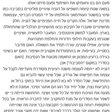
פעם הם בנו והעמיקו את השיתוף ופעם מיתנו אותו.
במאה שנות קיומה השפיעו על דגניה שינויים פוליטיים בסביבה כמו
שינוי במשטר העות'מאני והחלפתו על ידי המנדט הבריטי, עצמאות
מדינת ישראל. אלה הקרינו על חייה הפנימיים של דגניה. חלק
מהשינויים שעברו על הקיבוץ נבעו מהשינויים הכלכליים שהתחוללו
בארץ. המעבר למשק אינטנסיבי, המעבר לתעשייה, ושינויים
שנגרמו בעקבות חילופי הדורות והחלפת המנהיגות.
שינויים, אפילו קטנים, עוררו תמיד את השאלה, האם מדובר
בסטייה, בעייפות, או בהתמודדות אקטיבית ושיפור; האם יש בשינוי
בגידה ברעיון המכונן או התאמה מכוונת אל הנסיבות. [האם
בסדר? במקום "הסביבה"] אכן
דגניה לא ייחסה לעצמה משנה רעיונית מסודרת והעדיפה לקבל על
עצמה את תפישתו של גורדון, שכל שינוי עשוי להביא גם
התחדשות, שכל הסדר לא בא לחנוק את היחד בחוקי ברזל או
בתביעות נצח, שכל יחיד וכל רגע הם אתגר וסיכוי. אמונה זו לא
מנעה את הוויכוח הפנימי על כל שינוי ושינוי. התחושה הייתה כי יש
לשפר את הסדרים על מנת להתקרב יותר לחברה הראויה. אך בכל
התקופות רווחה גם ההרגשה כי הקבוצה כבר אינה מה שהייתה
פעם, שמשהו יקר הולך בדרך לאיבוד; שאם יהיו מזגני אוויר יפסיקו