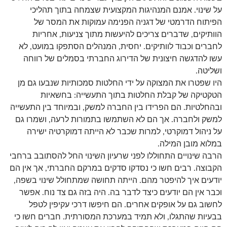
על שינוי. אמנם המנהיגות המקצועית שצמחה בתוך תהליכי
הפיתוח הדרמטי של דגניה הפנימה עמוקות את המסר של
הוותיקים, שדברים צריכים להיעשות מתוך צניעות, אחריות
לחברים וכבוד לוותיקים. יחסית, המנהלים הסתפקו במועט, לא
עשו להדגשה חיצונית של הדירוג החברתי בסמלים של רווחה
ושליטה.
היו שפטרו את המצוקה על ידי החלטות סמכותיות שנבעו גם מן
הטקטיקה של קבלת החלטות בתוך התעשייה: בחשאיות
ובהחלטיות. הם הפרידו בין החברה למשק, ובמיוחד בין התעשייה
למשק ולחברה. אך הם לא השתמשו בתמורות לרעה, ושמרו גם
על ניהול דמוקרטי, למרות שכבר לא הייתה דמוקרטיה ישירה
במלוא מובן המילה.
הרבה שינויים התחוללו לפני שרעיון השינוי החל להסתובב ברחבי
הקבוצה. רבים חשו כי נסדקו סדקים במרקם החברתי, אך אין הם
יודעים איך להיפטר מהם. הייתה תחושה שמתחולל שינוי בשפה,
וכבר אין הם יודעים כיצד לדבר בה. היה בזה גם צד נוח. אפשר
לחשוב גם על אופקים אחרים. הם חיפשו דרכי עקיפין לטפל
בבעיות שהתגלו, ולא תמיד במערכת המסורתית. חברים חשו כי