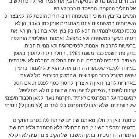
הם חיים במערכת שהפסיקה להבין את עצמה ואין לה כוח לשוב
אל תהליך ההקמה. המייסדים כבר לא היו.
הנשים בקיבוץ חשו כי המשפחה הרב-דורית הופכת להן למבצר, כי
השירותים המשותפים אינם מאתגרים אותן כמו בעבר. הן לא
נכנסו כמעט למנהיגות הפעילה בקיבוץ, אלא בחינוך. הן ראו את
דגניה בעיקר כמשפחה ולא כמפעל. נאמנותן הפוליטית הוחלפה
ברגישות לתרבות ואמנות, לפסיכולוגיה ולאומנויות הבית.
בתקופת השפע כבר משנת 1981 , החלה דגניה לחסוך באופן
מאסיבי לפנסיה לחברים. זו הייתה החלטה בהחלט לא שיגרתית,
במיוחד לקיבוץ שלכאורה היה נראה כי הוא יכול לעמוד ברעיון
שהיה מקובל ברוב הקיבוצים: שהמשק הקיבוצי יכול לשאת
באחריות לחבריו ואין הוא צריך לחסוך כסף לפנסיה. אם חסכו
קרנות לפנסיה, הצידוק לקיומן היה שהוותיקים לא רצו ליפול
למעמסה על המפרנסים לעתיד .הקרנות נועדו למען הכבוד העצמי
של הוותיקים, שלא יאבו להתפרנס בלי לתרום. [לא מובן לי] ניסיתי
*
סימנתי כאן רק חלק מאותם שינויים שהתחוללו בטרם התקיים
בדגניה "תהליך השינוי", הם התחוללו ללא הכותרת וללא תחושת
התמורה הדרמטית. בזמן המשבר של הקיבוצים דגניה לא רק לא