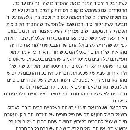
לשינוי בקווי היסוד המנחים את ההסדרים שהיו נהוגים עד כה.
ההסדרים, גם כשהמשיכו קווים ויסודות קודמים, הוצדקו לא רק
בנימוקים שמרניים של התאמה לנסיבות ולסביבה, אלא גם על ידי
תביעה לשינוי קווי יסוד. הם נשענו על תפישה שהחברה הקיבוצית
הפכה להיות מקום, יישוב שצריך להשיל מעצמו יומרות מסוכנות,
ראייה לא ריאלית של טבע האדם והמסגרת הכלכלית שבה הוא חי.
לפי תפישה זו יש לשוב אל התפישה המבקשת לגזור את סדריה
מהראייה של האדם הכלכלי המבקש רווח. ראייה כזו עומדת מול
תפישתם של רבים ממייסדי דגניה, שהאמינו בטבע אנושי אוטופי
ומוסרי שהוסתר על ידי הנסיבות ההיסטוריות, ומול תפישתו של
א"ד גורדון, שביקש לשכנע את חבריו כי אין בכוח התבונה לתפוש
מהו האדם ומה היא נפשו. לפי דעתו, תפישה של הסדרים סופיים
ושל נפש האדם שאנו יודעים את תכונותיה מביאה להנדסה
חברתית ולא ליצירה המניחה כי נפש האדם אינסופית ובלתי ניתנת
לפענוח.
בקרב אלו שערכו את השינוי בשנות האלפיים רבים סירבו לעסוק
בשאלות של חזון או תפישה פילוסופית של האדם. הם ביקשו אורח
חיים שיעניק לחברים בקיבוץ תחושה שהם בחרו בשיטה ולא רק
ירשו אותה. אין הם יכולים לרשת שיטה שעברה כל כך הרבה