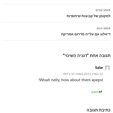
פוסט קודם
ניווט
למקומן של קבוצות שיתופיות
פוסטים
פוסט הבא
דיאלוג עם עלייה מדרום אמריקה
תגובה אחת “דגניה השינוי”
Salar
12 במרץ 2015 בשעה 2:35 PM
Woah nelly, how about them apepsl!
להגיב
כתיבת תגובה