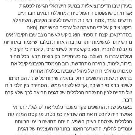
בעידן שבו הדיפרנציאליות במשק הישראלי הגיעה לפסגות
אגדתיות, שהאוטופיה הפוליטית המחוללת תנאים חברתיים
חדשים נגנזה, צמחו רעיונות חדשים לעיצוב הקיבוץ. השינוי לא
ביקש צידוק על ידי התאמה של ערכים למשימות. [האם
בסדר?]אכן. קצת הוספתי. הוא ביקש לאשר מצב שבו הקיבוץ אינו
נדרש יותר למשימות יותר מחברה אחרת ובלבד שיעמוד באחריות
מוגבלת לחבריו. הוא ביקש צידוק לשינוי ערכי, להכרה כי הקיבוץ
ועולמו עברו מן העולם. גם כשיחידים בקיבוצים תבעו בכל מחיר
בירור, לימוד, בחירה מתחדשת, רוב הממסד הקיבוצי קיבל את
סמכותו מהלכי רוח של ניהול שגובשו בכלכלה אחרת.
בראשית שנות התשעים החלו בדגניה שיחות על שינוי. הם תרמו
לשינוי בדפוסי חשיבה, אך לא לשינוי ממשי. הסתירה בין הלכי רוח
של תהייה לבין ההצלחה הכלכלית של דגניה הביאה לכך שלא קרה
דבר.
באמצע שנות התשעים פקד משבר כלכלי את "טולגל". יותר אי
אפשר היה להבטיח את מה שנראה כמובטח. פג קסם המנהיגות
הכלכלית שצמחה בעידן השפע. הייתה תחושה כי ימי הרווחה
עומדים לחלוף. התערער האמון בהנהגה העצמית של דגניה,