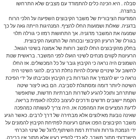
סבלה . היא הכינה כלים להתמודד עם מצבים שלא התרחשו
בחצרה.
המודעות הציבורית של משבר הקיבוצים השפיעה על הלכי הרוח
בדגניה. שאלות ושמועות החלו להציף. המנהיגות הייתה גאה על כך
שמנעה את המשבר מדגניה. אך התחושות רמזו כי גורלה תלוי
בגורלו של הרעיון הקיבוצי ובכוחה של התנועה הקיבוצית.
בחלק מהקיבוצים החלו לנשב רוחות של אמונה בשינוי הגואל.
הרעיונות לקווים מנחים לשינוי הועלו לפני המשבר. בראשית שנות
השמונים היה נראה כי הקיבוץ גובר על כל המכשולים. אז החלו
לחשוב על שינויים שיוכלו להיות נחלת הרבים. להוגי השינוי היה
נראה כי יש להנמיך את הגדרות בין הקיבוץ וסביבתו על ידי הפיכת
השיטה ליותר דומה ומסתגלת לסביבה. הם באו ליצור שיטה
שתתרחב ותוכל להגיע לשדרות חברתיות חדשות, שתאפשר
הקמת יישובים חדשים ודרכים לעיצוב כלכלה לאומית בריאה.
לדעת המציעים את המהפכה אז, היה צריך לעשותה כמהפכה
שאינה נובעת מאילוצים אלא מבחירה של דרך לרבים. כאשר הגיע
משבר הקיבוצים הפכו אותם רעיונות לפתיחת הקיבוץ להמונים על
ידי הנמכת גדרות והורדת רמת השיתוף,לדגל של שינוי הכרחי
הישרדותי מתוך משבר. לא כדי להפיץ רעיון אלא מתוך אין ברירה.