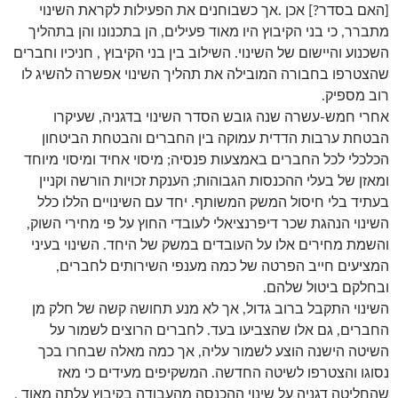
[האם בסדר?] אכן .אך כשבוחנים את הפעילות לקראת השינוי
מתברר, כי בני הקיבוץ היו מאוד פעילים, הן בתכנונו והן בתהליך
השכנוע והיישום של השינוי. השילוב בין בני הקיבוץ , חניכיו וחברים
שהצטרפו בחבורה המובילה את תהליך השינוי אפשרה להשיג לו
רוב מספיק.
אחרי חמש-עשרה שנה גובש הסדר השינוי בדגניה, שעיקרו
הבטחת ערבות הדדית עמוקה בין החברים והבטחת הביטחון
הכלכלי לכל החברים באמצעות פנסיה; מיסוי אחיד ומיסוי מיוחד
ומאזן של בעלי ההכנסות הגבוהות; הענקת זכויות הורשה וקניין
בעתיד בלי חיסול המשק המשותף. יחד עם השינויים הללו כלל
השינוי הנהגת שכר דיפרנציאלי לעובדי החוץ על פי מחירי השוק,
והשמת מחירים אלו על העובדים במשק של היחד. השינוי בעיני
המציעים חייב הפרטה של כמה מענפי השירותים לחברים,
ובחלקם ביטול שלהם.
השינוי התקבל ברוב גדול, אך לא מנע תחושה קשה של חלק מן
החברים, גם אלו שהצביעו בעד. לחברים הרוצים לשמור על
השיטה הישנה הוצע לשמור עליה, אך כמה מאלה שבחרו בכך
נסוגו והצטרפו לשיטה החדשה. המשקיפים מעידים כי מאז
שהחליטה דגניה על שינוי ההכנסה מהעבודה בקיבוץ עלתה מאוד ,