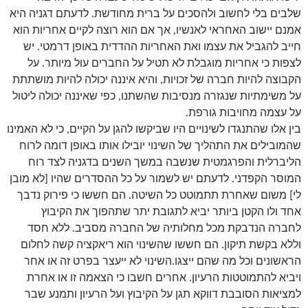
שלבים בלי לחשוב ולהסכים על ברית מחודשת. לדעתם דגניה היא
אמנם יישוב האחראי לאנשיו, אך אם הוא רוצה לקיים אחריות הוא
חייב להגביל את עצמו ואת האחריות ההדדית באופן דרמטי. יש
לצפות כי אחריות מוגבלת לא תטיל על החברים עול מיותר. על
הקבוצה להיות חברה של זכויות, והיא איננה יכולה להיות מושתתת
על משימתיות שנגזרה מנסיבות שהשתנו, כפי שאיננה יכולה ליטול
על עצמה מחויבות גורפת.
בין אלו שהתנגדו לשינויים היו שביקשו להגן על הקיים, כי לא האמינו
שהמובילים את התהליך של השינוי יובילו אותו באופן דומה לרוח
הליברלית והפרגמטית שנשבה במשך השנים בדגניה לצד רוח
המוסר הקפדני. לדעתם יש לשמור על כל ההסדרים שהיו [לא מובן
לי] משום שאחרת תתמוטט כל השיטה. הם חששו כי פירוק נדבך
אחד ולו הקטן ביותר יביא לתגובת יתר שתהפוך את הקיבוץ
לחברה הנדבקת מכל מחלותיה של החברה מסביב. ללא חסד
וללא בקשת תיקון. הם חששו שהשינוי הוא ריאקציה קשה לחלום
הראשונים וכל מה שהם ייצגו.השינוי לא ייעצר בפרט זה או אחר
ויביא להתמוטטות הרעיון. אחרים חשבו כי הצאמה זו או אחרת
למציאות הסובבת דווקא תגן על הקיבוץ ועל הרעיון ותמנע שבר