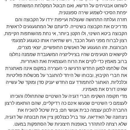
לשחוט אבטיחים על הדשא, ואם תבוטל המקלחת המשותפת
יפחת הסיכוי לשמוע שירה ספונטנית.
חזרה ועלתה התחושה שעצלות ועייפות ירדו על הקבוצה והם
מדריכים את הקבוצה בשינוייה. לדעתם של המתגעגעים לראשית
הקבוצה ביטא השינוי, ולו הקטן ביותר, אי נחת מהשותפות הקיימת,
רצון לברוח מפני העול הכבד, ויש שתיארו אותו כגעגוע למנעמי
הבורגנות. זהו הגעגוע של האנשים החופשיים, יוצאי מצרים,
לקישואים הטעימים שהיו בציויליזציה המשעבדת שממנה נחלצו
ברוב מאמץ כדי לקיים את הרוח העצמאית ואת האחריות.
אלו שלחמו למען החדש הדגישו כי העצירה במקום אינה מאתגרת
את חברי הקיבוץ, ובכוחו של היחד להתגבר על מכשלות פוליטיות
וכלכליות. האתגר להתמודד עם החדש יעניק סדן ומוקד של עשייה
שאינו דורס את מאמיניו.
מדי תקופה השקיפו חברי דגניה על השינויים שהתחוללו והוכיחו
לעצמם כי השינויים שנעשו אינם כה רדיקליים, שהם הותאמו לרצון
החברה לכונן עצמה כבית אנושי חם; בית שיכול להוכיח את
ניצחונה של האידיאה. עוד ברל כצנלסון ציין את תבונתה של דגניה,
שלא רצתה להתהדר באופנות חיצוניות של הסתפקות במעט.