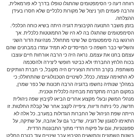
רווחה דעה כי הסימפטומים שהתגלו טופלו בדרך לא פורמאלית,
והרבה פעמים תוך ניצול של מקורות כלכליים שלא חסרו בעידן
ההצלחה.
בזמן משבר התנועה הקיבוצית דגניה היתה בשיא כוחה הכלכלי.
הסימפטומים שהתגלו בה לא היו של התמוטטות כלכלית. אך
הורגשו בה סימפטומים של שינוי מתחולל. מנהיגות הדור השני
והשלישי כבר חשפה כי המייסדים לא תמיד עמדו במבחנים שהם
עצמם בחנו את עצמם. נראה היה כי הרבה אורחות חיים עוצבו
בכוח הלחץ החברתי ולא כביטוי חופשי ליצירה ולהסכמה
משותפת. בקרב הדורות הצעירים היה מקובל, כי חברת הוותיקים
לא התאימה עצמה, ככלל, לשינויים הטכנולוגיים שהתחוללו; כי
במהלך שנותיה נחשפו בדגניה הרבה תכונות של כפר שמרן,
במקום חברה מתקדמת מבחינה כלכלית וטכנית.
מנהלי המשק ובעלי מקצוע אחרים הביאו לקיבוץ שפה ניהולית
חדשה, כלי ניתוח ודיווח, ציפייה לקצב אחר של קבלת החלטות. זו
הייתה שפת הניהול של החברות הגדולות במערב. כל אלה לא
התאימו לסגנון של דגניה, שדיבר גם על אהבה, על שתיקה, על
ספונטניות, וגם על פיקוח הדדי מתוך התבוננות הדדית.
בשנות השמונים והתשעים הקיבוץ עבר שינויים עוד בטרם החליט