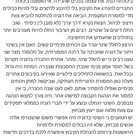
ביכולתה לנהל את עצמה בכלים שהכירה. אי האמונה ביכולת
החברים להנהיג את הקיבוץ בלי להיכנע ללחצים ובלי להיות כבולים
מדי למסורת המקומית, הביאה את דגניה להחלטה להביא צוות
חיצוני לניהול. הצוות נקרא 'דרך ערך' [לא מובן לי] ניסיתי . שוב
החלו דיונים על שינויים. רבים מן הציבור החלו להיות מעורבים יותר
בתהליכים שהעמיקו את החשיבה.
הרצון לחולל שינוי עורר גם ויכוחים פנימיים קשים. האם אין בשינוי
ויתור על דגניה שהכרנו? על דרכה המסורתית, על חלומה? מצד שני
טענו רבים כי יש לחולל שינוי, ומהר, אחרת החברה בדגניה תקרוס
בשל חוסר אמון פנימי ואובדן החסכונות שצברה. המתח היה גדול,
ובכל זאת, בהשוואה לתהליכים פילוגיים שאירעו בקיבוצים אחרים
פעלה כאן המסורת הדגנייתית העתיקה, שביקשה למתן ויכוחים
פנימיים ואפילו להסתיר אותם. לאט לעט שבה ההכרה, כי אין
למסור את הנהגת הקבוצה למישהו אחר. היה צורך למצוא הנהגה
מבפנים. השינוי הוחלט ובוצע על ידי חברי דגניה כממלאי תפקידים
עם צוות מלווה ועם ייעוץ מבחוץ.
יש הטוענים כי השינוי בדגניה היה אפשרי משום שהצטרפו אליה
אנשים מבחוץ, שלא היו כבולים למסורת ולדמויות
הראשונות.צירופם להנהלת הקיבוץ איפשרה ללכת בדרכים חדשות