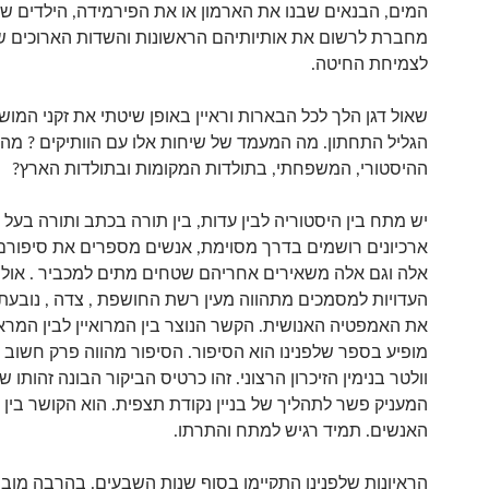
המים, הבנאים שבנו את הארמון או את הפירמידה, הילדים ש
מחברת לרשום את אותיותיהם הראשונות והשדות הארוכים ש
לצמיחת החיטה.
שאול דגן הלך לכל הבארות וראיין באופן שיטתי את זקני המו
הגליל התחתון. מה המעמד של שיחות אלו עם הוותיקים ? מה 
ההיסטורי, המשפחתי, בתולדות המקומות ובתולדות הארץ?
יש מתח בין היסטוריה לבין עדות, בין תורה בכתב ותורה בעל 
ארכיונים רושמים בדרך מסוימת, אנשים מספרים את סיפורם
אלה וגם אלה משאירים אחריהם שטחים מתים למכביר . אולם
העדויות למסמכים מתהווה מעין רשת החושפת , צדה , נובעת
את האמפטיה האנושית. הקשר הנוצר בין המרואיין לבין המראי
מופיע בספר שלפנינו הוא הסיפור. הסיפור מהווה פרק חשוב
וולטר בנימין הזיכרון הרצוני. זהו כרטיס הביקור הבונה זהותו ש
המעניק פשר לתהליך של בניין נקודת תצפית. הוא הקושר בין ה
האנשים. תמיד רגיש למתח והתרתו.
הראיונות שלפנינו התקיימו בסוף שנות השבעים. בהרבה מובנ