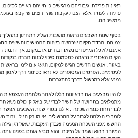
ראיונות פרידה. גיבוריהם מרגישים כי חיייהם ראויים לסיכום. ה
פתיחה לעתיד אלא הצבת עקבות שהיו רוצים שייקבעו בעולמ
ממשיכיהם.
בסוף שנות השבעים נראות מושבות הגליל התחתון בתהליך א
צמיחה. חרדת הקיום שרחשה בשנות החמישים והששים הסת
אמנם לא כל המייסדים נשארו בחיים או במקום, אך התמונה
הקיום האכזרית נראתה כמסמנת סיכוי לבנות חברה בנקודות 
באזור . אנשים חדשים הגיעו למקום, הגעגועים לימי בראשית ה
לגיטימיים. הפרטים המסופרים לא נראו כסימני דרך לאסון מ
נמנע אלא כמכשול בדרך להתגברות.
לו היו מבצעים את הראיונות הללו לאחר מלחמת העצמאות הם
מתמלאים בתחושה של השיר לבדי של ביאליק 'כולם נשא הרוח'
לבדי תחת כנפי השכינה' . אולם בסוף שנות השבעים אפשר ה
לומר כי הצלחנו לגבור על המכשולים. איימו רק הגיל , זרות הש
החשש מפני השכחה הנעימה ואבדן העקבות. שאול דגן גילה ר
המיוחד ההוא ושמר על הזיכרון והוא מביא אותם בפנינו עתה 