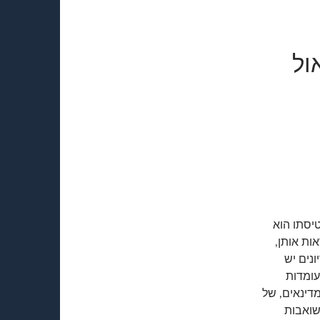
ול
יסתו הוא
ות אותן,
נים יש
עומדות
דינאים, של
שואבות