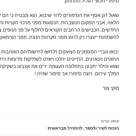
סיפורי חלוצי הגליל התחתון.
שאול דגן אסף את הסיפורים לדור שיבוא. הוא מבטיח כי הם י
הלאה. אבני המקום הנשברות, הנסוגות מפני מרכזי הקניות וה
החדשים, הכבישים הרחבים הקוראים לחלוף על פני הנופים ב
להשתהות ייעצרו רק לרגע מפני סקרנות הנצח, מפני הצימאון 
יבואו נוברי המסמכים הצועקים וילחשו לחישותיהם האוהבות 
החוטים הנארגים. החייטים יהלכו ויאזינו לשתיקות מדומות ויר
שווא והילד יתבונן בתהלוכה העגומה ירים את אצבעו בשקיקה 
המלך עירום, רוצה סיפור! אך סיפור שהיה !
מוקי צור
פוסט קודם
ניווט
הזכות לשיר ולספר , להתחיל מבראשית