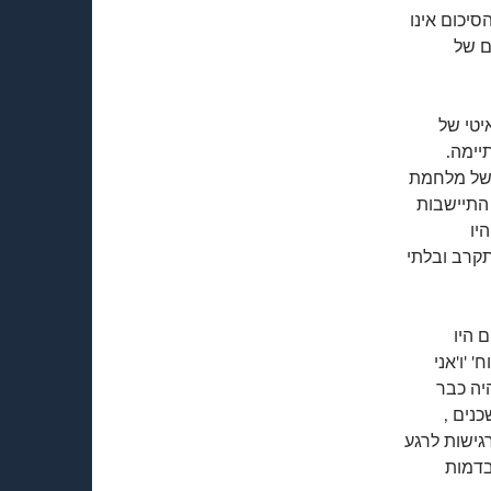
סיכום אינו
ם של
יטי של
יימה.
 של מלחמת
התיישבות
יו
תקרב ובלתי
 היו
 'ו'אני
יה כבר
כנים ,
גישות לרגע
בדמות