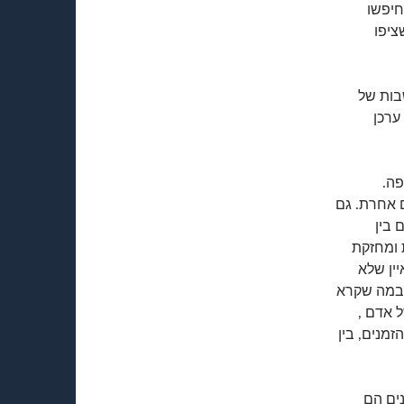
חיפשו
ציפו
שבות של
ערכן
פה.
 אחרת. גם
 בין
 ומחזקת
ין שלא
 במה שקרא
ל אדם ,
זמנים, בין
ים הם