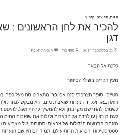
הגות
,
חלוצים
,
קיבוץ
להכיר את לחן הראשונים : שא
דגן
21 בספטמבר 2014
מוקי צור
השארת תגובה
ללכת אל הבאר
מעין דברים בשולי הסיפור
הטייס- סופר הצרפתי סנט אכזופרי מתאר טיסה מעל כפר. בט
רואה באר ועל ידה נערות שואבות מים. הוא מבקש לנחות ולרא
לשמוע ולהתרשם מקרבתן ולא להמשיך לרחף מעל. להיסטוריו
לעתים רצון עז לרדת אל הבארות ולגלות את שואבות המים ה
מאחרי התנועות הגדולות של צבאות וסחורות, של מצביאים ומ
סטטיסטיקות והכרעות הרות עולם. תמיד הם היו שם הנערות 