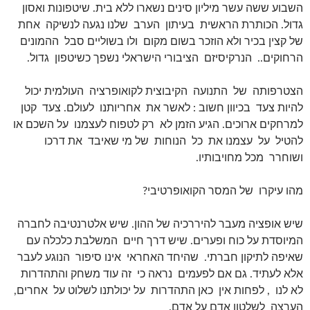
השבוע ששה עשר מיליון סינים נשארו ללא בית. שיטפונות ואסון
גדול. הכותרת הראשית בעיתון הערב שלנו נגעה לנשיקה אחת
של קצין בכיר ולא הוזכר בשום מקום ולו בשוליים סבל ההמונים
הרחוקים.. הנרקיסיזם הציבורי הישראלי נשפך כשיטפון גדול.
הצטרפותה של התנועה הקיבוצית לקואופרציה העולמית יכול
להיות צעד בכיוון חשוב : לאשר את אחריותנו לעולם. צעד קטן
למרחקים ארוכים. הגיע הזמן לא רק לטפוח לעצמנו על השכם או
להטיל על עצמנו את כל הנוחות של מי שאיבד את דרכו
ושוחרר מכל מחויבותיו.
מהו עיקרו של המסר הקואופרטיבי?
שיש אופציה מעבר להיררכיה של ההון. שיש אלטרנטיבה לחברה
המיוסדת על כוח ופערים. שיש דרך חיים המשלבת כלכלה עם
שאיפה לתיקון חברתי. שהיחד האחראי אינו סיפור הנוגע לעבר
אלא לעתיד. גם אם לפעמים נראה כי זה עוד משחק והתהדרות
לא לנו , לפחות אין כאן התהדרות על יכולתנו לשלוט על אחרים,
הערצה לשלטון אדם על אדם.