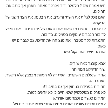
התפילה של חנה הנביאה הופכת לדגם ההלכתי של התפילה. מה
היא אמרה שם ? מלמלה, דוד מכרכר מאחרי הארון אך כותב את
תהילים.
האם נוכל לגלות את השתי והערב, את הבטנה, את הצד השני של
הריקמה
קריסטבה: הנשים מבטאות את הכאוס שלפני הדיבור . את המצע
לדיבור הגברים עוסקים בסמלים. בדיבור.
התנגדות לקריסטבה : את מנציחה את הדיכוי. גם לגברים יש
כאוס.
אנו מחפשים את הקול השני.
אבא קובנר כמה שירים.
שיר הדיאלוג המאוחר
אחרי שנעלמים השקרים והשיגרה לא המוות מבצבץ אלא הקשר,
האהבה. 4
החירות בפרידה בניתוק אך גם בחיבור5
לא פרקים מפלסטיק שלא חיים כי לא יודעים למות.
המילים כגשרים וכמחסום אווירי.6
עגלים נולדים עוורים יהודים מתים אחרי שראו את דיוקנו של