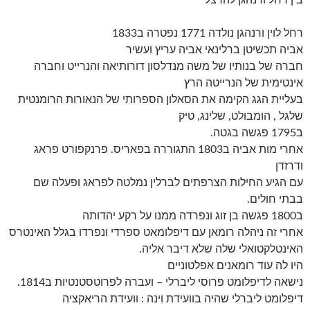
בין רחל ורנהגן להרצל
רחל לוין ורנהגן נולדה 1771 נפטרה ב1833
אביה תכשיטן ברלינאי אביה עריץ ועשיר
חברה של בנותיו של משה מנדלסון דורותיאה והנרייט וחברה
אינטימית של הנרייטה הרץ
בעליית הגג הקימה את הסאלון הספרותי של הנאורות הרומנטית
שלגל , הומבולט, שלינג, טיק
ב1795 פגשה בגטה.
אחרי מות אביה ב1803 התגוררה בפאריס. פרנקפורט פראג
ודרזדן
עם הגיע החילות הצרפתים לברלין נמלטה לפראג ופעלה שם
בבתי חולים.
ב1800 פגשה בן זוג ונפרדה ממנו על רקע יהדותה
אחרי זה ניהלה רומאן עם דיפלומאט ספרדי ונפרדו בגלל האינטרס
האינטלקטואלי שלה שלא דיבר אליה.
היו לה עוד רומאנים אפלטוניים
נישאה לדיפלומט פרוסי ליברלי – ועברה לפרוטסטנטיות ב1814.
דיפלומט ליברלי שהיה בוועידת וינה : וועידת הריאקציה