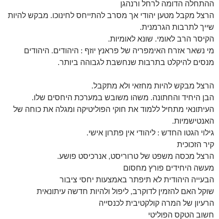
ההתחלה הדומה לרחל ורנהגן
הרצל מקבל מטען יהודי אך מסרב להתייחס לחינוכו. מבקש להיות
שייך לתרבות הגרמנית.
הקיסר הרב לאומי. שונא לאומיות.
מי נשאר אזרח האימפריה של פראנץ יוזף : היהודים. היהודים
מנסים להיקלט בתרבות שנחשבת לגבוהה ביותר.
הרצל מבקש להיות מחזאי ולא מתקבל.
הבן היחיד והחתונה. משהו משובש במערכת היחסים שלו.
העיתונאי מתחיל ללמוד את חוקי הפוליטיקה ומגלה את כוחה של
האנטישמיות.
גילוי הגטו החדש : ליהודי אין פתרון אישי.
קיר הזכוכית
הרצל מכסה משפט של טרוריסט, אנרכיסט פושע.
מעשה היחידים פורץ מחסום
הבעייה היהודית לא תיפתר באמצעות יחסי ציבור
שוקל האם להזמין לדוקרב, ליפול ולהיות חדשה עיתונאית
הרעיון של המרה קולקטיבית לכנסייה
חשוב הטקס הפוליטי