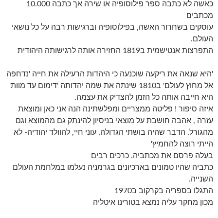
כאשה לא כתבה ספר פילוסופיה או שירה אך כתבה 10.000
מכתבים
עוסקים בשחרור האשה, בפילוסופיה וברגישות רבה על כל נושאי
העולם.
התפרצות אנטישמית ב1819 החזירה אותה לרגישותה היהודית
'היא שנאה את ריקעה שוכנעה כי היהדות הרעילה את חייה 'נדחפה
אל מחוץ לעולם' ב1810 שינתה את שמה יהדותה 'דימום עד מוות'
היא חייבה אותה כל הזמן להצדיק את עצמה.
איזה סיפור ! פליטה ממצריים ומפלשתינה הנה אני כאן ומוצאת
עזרה , אהבה חושבת על מוצאי בניסיון להינתק גם מהמוצא וגם
מהגורל. הדבר שהיה בושתי הגדולה, עוני חיי, להוולד יהודיה- לא
הייתי רוצה להחמיץ'
בעלה פרסם את מכתביה. כרכים רבים
כתביה שהיו טמונים בארכיונים בגרמניה נעלמו במלחמת העולם
השנייה.
התגלו בספריה בקרקוב ב1970
מכון מחקר עליה נמצא בטורינו איטליה