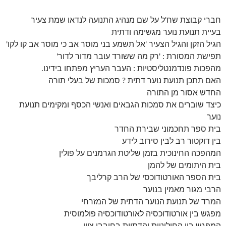
חברי קבוצת שח'ל על שם מנהיג התנועה לנדאו שמת צעיר
בעיית תנועת נוער מגשימה ודתית
הגיל הזקן והגיל הצעיר 'אל תשמע בני מוסר אב כי מוסר אב קו לקו'
תפישת המסורת : 'רק מה ששורד עובר מדור לדור'
מהפכות פונדמנטליסטיות : העבר העריץ מפתחו בידינו.
האם תתכן תנועת נוער דתית ? סמכות של בעלי תורה
החדש אסור מן התורה
כיצד שוברים את סמכות הגבאים ואנשי הכסף ומקימים תנועת
נוער
בית ספר תחכמוני שבירת החדר
בין דוקטור רב לבין סירוב לידע
המהפכה החינוכית בזמן שליטת הגרמנים על פולין
בית היתומים של להמן
בית הספר האורטודוכסי של הרב קרליבך
הרבי מגור מאמין בנוער
המרד של תנועת הנוער הדתית של המזרחי
מפגש בין אורטודוכסיה לאורטודוכסיה פולמוסית