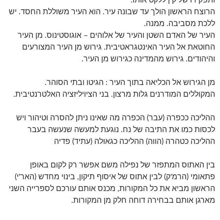
ותפקידו של קין ללקט אותו.
הרוצח הראשון הולך עד שבונה עיר. הוא העיר משוללת החסד. יש
ללכת מסביבה. ממנה.
העיר של האדם השטן והעיר של אלוהים – אוגוסטינוס. מן העיר
החוטאת אל העיר האינטגראטיבית. גירוש מן העיר המצורעים
והיהודים. גירוש מהמדינה כגירוש מן העיר.
מן הגירוש אל הכליאה בתוך העיר : הגיטו ובתי הסוהר.
המקוללים המודרנים גלות מרצון. בני הציויליזציה האלטרנטיבית.
ההליכה ככפרה (עבר) הכפרה מה שאינו ניתן להסרה וטיהור ויש
לכסות כמו את התיבה של נח. נוגעת למעשה שנעשה בעבר
ההליכה כטהרה (הווה) ההליכה כגאולה (עתיד) פדיה
בין האתוס המתפזר של נפילה משם אפשר רק לקום באופן
פתאומי (הרמ'ק) לבין אתוס של איסוף תיקון, בינוי מחדש (האר'י)
הראשון מביא את כל המקורות, מכנס אותם עורכם לספרייה השני
מארגן אותם בבחירה דוחה חלק מן המקורות.