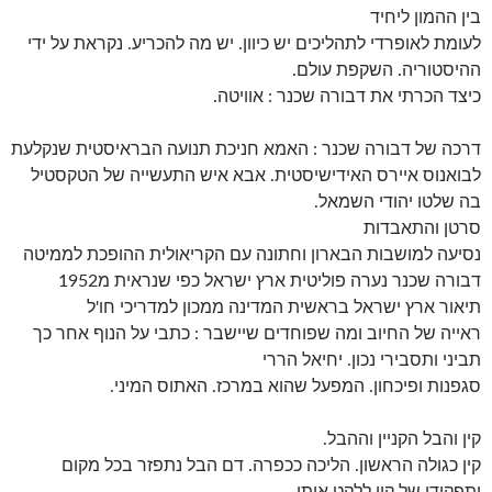
בין ההמון ליחיד
לעומת לאופרדי לתהליכים יש כיוון. יש מה להכריע. נקראת על ידי
ההיסטוריה. השקפת עולם.
כיצד הכרתי את דבורה שכנר : אוויטה.
דרכה של דבורה שכנר : האמא חניכת תנועה הבראיסטית שנקלעת
לבואנוס איירס האידישיסטית. אבא איש התעשייה של הטקסטיל
בה שלטו יהודי השמאל.
סרטן והתאבדות
נסיעה למושבות הבארון וחתונה עם הקריאולית ההופכת לממיטה
דבורה שכנר נערה פוליטית ארץ ישראל כפי שנראית מ1952
תיאור ארץ ישראל בראשית המדינה ממכון למדריכי חו'ל
ראייה של החיוב ומה שפוחדים שיישבר : כתבי על הנוף אחר כך
תביני ותסבירי נכון. יחיאל הררי
סגפנות ופיכחון. המפעל שהוא במרכז. האתוס המיני.
קין והבל הקניין וההבל.
קין כגולה הראשון. הליכה ככפרה. דם הבל נתפזר בכל מקום