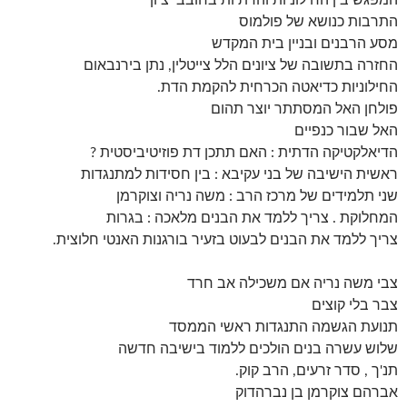
המפגש בין החילוניות והדתיות בחובבי ציון
התרבות כנושא של פולמוס
מסע הרבנים ובניין בית המקדש
החזרה בתשובה של ציונים הלל צייטלין, נתן בירנבאום
החילוניות כדיאטה הכרחית להקמת הדת.
פולחן האל המסתתר יוצר תהום
האל שבור כנפיים
הדיאלקטיקה הדתית : האם תתכן דת פוזיטיביסטית ?
ראשית הישיבה של בני עקיבא : בין חסידות למתנגדות
שני תלמידים של מרכז הרב : משה נריה וצוקרמן
המחלוקת . צריך ללמד את הבנים מלאכה : בגרות
צריך ללמד את הבנים לבעוט בזעיר בורגנות האנטי חלוצית.
צבי משה נריה אם משכילה אב חרד
צבר בלי קוצים
תנועת הגשמה התנגדות ראשי הממסד
שלוש עשרה בנים הולכים ללמוד בישיבה חדשה
תנ'ך , סדר זרעים, הרב קוק.
אברהם צוקרמן בן נברהדוק