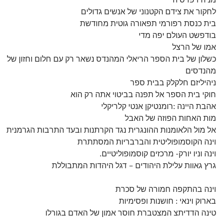
מניה דפרסיה
לחקור את צידם הקטנוני של אנשים גדולים
בית כנסת רפורמי תפאורה גוטית מחודשת
בודפשט העולם יפה מדי
אמו של הרצל
כשלון של בית הספר הריאלי המהנדס נשאר רק עם חלום וחזון של
מהנדסים
ניהיליזם חלקלק בבית ספר
חוקי בית הספר אל תפנה בביטוי אתה רק הוא
אהבת היינה :רומנטיקן אנטי קלריקלי
מות האחות הפוזה של האבל
אל מול הלאומנות ההונגרית נגד הקרתנות ובעד התרבות הגרמנית
וינה הקוסמופוליטית והברבריות המסתתרת
וינה וניו יורק- מרכזים קוסמופוליטיים.
גרץ גאוות עלילת היהודים – דגל היהדות המתבוללת
וינה בהתקפה חמורה של סכרת
בארוק וינאי : חושנות ופסימיות
טינה הדדיתצ המצטברת חוסר אמון של האדם בגורלו