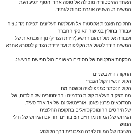
האחד ההיסטוריה מובילה אל סופה אחרי הסוף תגיע העת
המשיחית. השנייה אוגרת כוחות לעתיד.
ההליכה האנכית אקסטזה אל העולמות העליונים תפילה מדיטציה
עבודה בחולין במישור האופקי החברה
ועבודה אל מול תהום הרשע (ירידת הצדיק) מן השבתאות של
המשיח הירד לגאול את הקליפות ועד ירידת הצדיק לסטרא אחרא
מסקנות אסקטיות של חסידים ראשונים מול תפישת הבעש'ט
התקווה היא בשניים
הקול הנשי והקול הגברי
הקול הנסתר כמניפולציה וכשטח מת
מה תפקיד העלאת קולות נרדמים : ההיסטוריה של הילדות, של
המדוכאים פרנץ פאנון, אוריינטאליזם של אדוארד סעיד.
של היחסים ההומוסקסואלים בתקופה החלוצית
הגירוש של המוות מהחיים הציבוריים יחד עם הגירוש של חולי
הנפש
השיבה של המוות לזירה הציבורית דרך הקולנוע