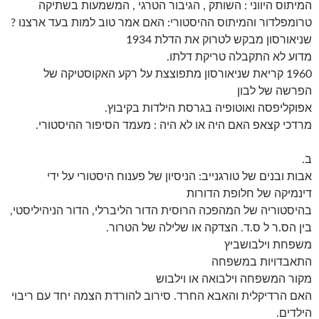
המיתוס היווני : השותק , הגיבור הטרגי , המשמעות בשתיקה
טרומפלדור והמיתוס ההיסטורי: האם אמר טוב למות בעד ארצנו ?
שניאורסון מבקש לטרוק את הדלת 1934
מדוע לא התקבלה טריקת דלתו.
1960 קריאת שניאורסון מתפוצצת על רקע האקוסטיקה של
הפרשה של לבון
אפוקליפסה ואוטופיה בגרסת הילדות בקיבוץ.
מרדכי קצאפ האם היה או לא היה : מעמד הסיפור ההיסטורי.
ב.
אבות ובנים של טורגנייב: הניסיון של פענוח היסטורי על ידי
דינמיקה של חלופת הדורות
בהיסטוריה של המהפכה הרוסית הדור הליברלי, הדור הניהיליסטי,
בין הס.ר ל ס.ד. הצדקה או שלילה של הטרור.
משפחת וילבושביץ
התאבדויות במשפחה
מקור המשפחה וילבואה או וילבוש
האם הרדיקלית והאבא החרד. סירוב להורדת הצמה יחד עם ריבוי
הילדים.