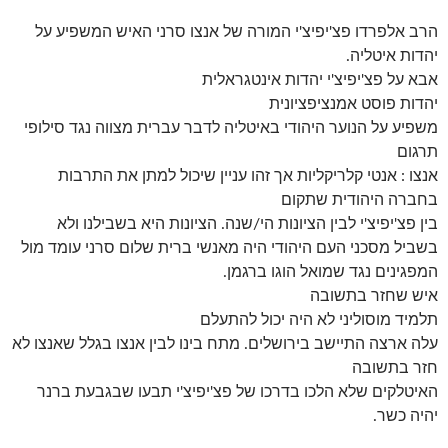
הרב אלפרדו פצ'יפיצ'י המורה של אנצו סרני האיש המשפיע על
יהדות איטליה.
אבא על פצ'יפיצ'י יהדות אינטגראלית
יהדות פוסט אמנציפציונית
משפיע על הנוער היהודי באיטליה לדבר עברית מצווה נגד סילופי
תרגום
אנצו : אנטי קלריקליות אך זהו עניין שיכול למתן את התרבות
בחברה היהודית שתקום
בין פצ'יפיצ'י לבין הציונות הי/שנה. הציונות היא בשבילנו ולא
בשביל מסכני העם היהודי היה מאנשי ברית שלום סרני עומד מול
המפגינים נגד שמואל הוגו ברגמן.
איש שחזר בתשובה
תלמיד מוסוליני לא היה יכול להתעלם
עלה ארצה התיישב בירושלים. מתח בינו לבין אנצו בגלל שאנצו לא
חזר בתשובה
האיטלקים שלא הלכו בדרכו של פצ'יפיצ'י תבעו שבגבעת ברנר
יהיה כשר.