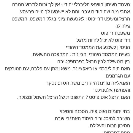
מעמד העיתון הווינאי הליברלי יהודי : אין לך זכות לתבוע המרה
אחרי מ ה שהיהודים עברו והם לא יישמעו לך נוייה פרעסע.
הרצל ומשפט דרייפוס : לא נעשה ציוני בגלל המשפט. המשפט
גילה לו.
משפט דרייפוס
דרייפוס לא יכול להיות מרגל
הניסיון לשכנע את הממסד היהודי
בעיית הממסד היהודי והציונות : המהפכה החשאית
בין רוטשילד לבין הרצל בפרספקטיבה
האם היה ליברלי או ריאקציונר. משא ומתן עם פלבה, עם הטורקים
עם הגרמנים
האנאליזה מדינת היהודים משה הס ופינסקר
והפתעת אלטנוילנד
האם הרצל אוטופיסט ? התשובות של הרצל חשמל ומצוקה.
בתי יתומים ואוטופיה. הסכנה והסיכוי
השיבה להיסטוריה היסוד האתגרי שבה.
הסיכון הכוח והעלילה.