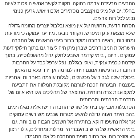
הנובעים מרעידת אדמה רחוקה. תקוות לקשר אנושי הופכות לאיום
בחלל. ים של מילים וקצבים מסתירים אלם וייאוש, גרעין פנימי
נכנע לכל רוח פרצים.
הסחת הדעת, תחושה של אין מוצא ובלבול יוצרים מהומה גדולה
שלא מוצאת עוגן ומיפרש. תקוותי נובעת מידיעה עמוקה כי מודעות
ומחויבות , ראייה רחבה ומוקד ברור בימי הראשית של החברה
הישראלית הניבו דרכים שבהן ניתן היה ליצור גם בתוך חילוקי דעות
עמוקים . היום , בימי קידמה ושובע לחלק גדול מהאוכלוסייה, בתוך
קידמה טכנית ענקית, ואולי בגללם, נפל ערפל כבד על התרבות
והחברה. הרגישות אמנם היתה לנורמה אך ירד פלאים האמון
ביכולת שלנו לגבור על מכשולים , לגלות עוצמה באחריות ואחריות
בעוצמה. הבערות הפכה לנורמה מקובלת המלווה את התביעה
למקצוענות צרה ורווחית. התוצאה של תהליכים אלו היא איום של
תרדמת חברתית ותרבותית .
הסתכלות אובייקטיבית על שורשי החברה הישראלית מגלה ימים
בהם היתה העזה גדולה להשיג מטרות שנבעו משורשים עמוקים
אך אלה נחשפו דווקא בחתירה אל השמים הגבוהים ביותר. גם
בימי הראשית של היישוב העברי היו מחלות ומחדלים, גילויי רצון
רע וקוצר רוח, אך בתוך סופת ההתחלה כל אלו התגמדו.