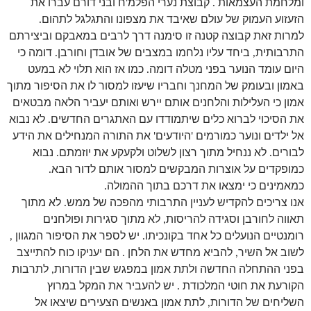
ומלחמת העצמאות . קבוצת נערי הפלמ'ח ובני דורם עברו את
הזעזוע העמוק של עולם שאיבד את מצפונו והתגלגל לתהום.
למרות זאת קבוצה קטנה זו סימנה דרך לרבים במאבקם וביצירתם
התרבותית, ביחד עליו נלחמו במצבים של אובדן וחורבן. דומה כי
היום עומד הנוער בפני מטלה דומה. כמו אז הוא תלוי לא במעט
באמון ובעומק של המחנך וחבריו שיעזו למסור לו את הסיפור מתוך
אמון כי העלילות והלחנים אותם יירש ואותם יעביר הלאה מבטאים
את הסיכוי לברוא כלים שיתמודדו עם האתגרים החדשים. לא נבוא
אל ילדים ונוער כמורמים 'היודעים' את התורה המנחילים את הידע
לבורים. לא ננחיל מתוך רצון לשלוט ולקעקע את יוזמתם. נבוא
כמופקדים על אוצרות המבקשים למסור אותם לדור הבא.
כמאמינים כי ימצאו את דרכם בתוך ההמולה.
אנו צריכים להקדיש לעניין התרבותי מהפכה של ממש. לא מתוך
תאווה לחורבן וסגידה להריסות, לא מתוך סגירות ופולחנים
רומנטיים הנועלים כל אחד בקונכיתו. יש לספר את הסיפור המגוון ,
לשוב אל השיר, להביא מחדש את הלחן . הם יעניקו כוח להתייצב
בפני ההתחלה החדשה ולתת אמון במפגש שבין הדורות, לתרבות
הקורעת את חוטי המלכודת . יש להעביר את המקל במרוץ
השליחים של הדורות, לתת אמון באנשים הצעירים שיצאו אל