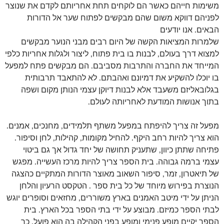
משימות חייהם כאשר הם לוקחים תחת אחריותם לקדם את שנוצר
לפניהם דווקא משום שהם מבקשים לפתוח שער אל הדורות
הבאים. אנו יודעים
שלמרות המציאות הקשה של היום רבים מבני הנוער מבקשים
למצוא דרך בעולם, לבנות בו בית פתוח, ליצור ולגלות אחריות כלפי
המייחד את החברה והתרבות מסביבם. הם מבקשים פתח למפעל
בו יוכלו להשקיע את דמיונם ואהבתם. לא להתאבד תרבותית
בגלובאליזם משעבד אלא לבנות דיוקן עצמי הנותן מקום ושפה
בתוך אנושות המודעת לאחריותה לעולם.
מפעל זה צריך להיפתח במפעל משתף תלמידים, מחנכים, אמנים.
הוא צריך להיות רחב היקף. להחיל מקומות, קהילות, לחן וסיפור.
פתיחה שתתן כיוון, שתעניק תחושה של יחד גדול אך גם ביטוי
עצמי ברמה גבוהה. בית הספר צריך להיות מרכז העשייה. מפגש
של תיאטרון, זמר, סיפור השאוב מאוצר הדורות המתקיים כהצגה
הנוצרת בפירוש מיוחד של כל בית ספר . הטקסט הרעיון והלחן
הניתן על ידי מיטב האמנים בארץ משוררים, מחזאים וסופרים יוגש
לבתי הספר כמיזם. מבוצע על ידי בתי הספר בכל הארץ. בית
הספר יקיים מופע פנימי ומופע בפני הקהילה בה הוא פועל. כך