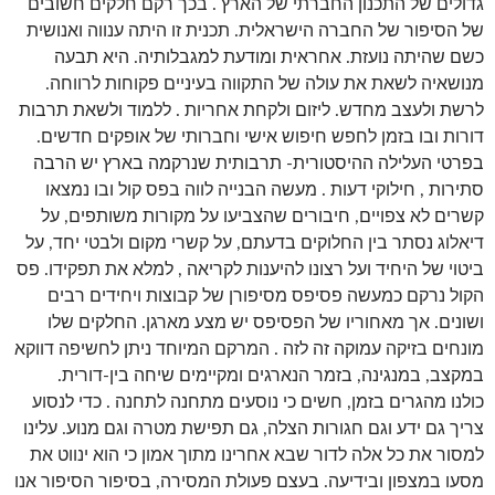
גדולים של התכנון החברתי של הארץ . בכך רקם חלקים חשובים
של הסיפור של החברה הישראלית. תכנית זו היתה ענווה ואנושית
כשם שהיתה נועזת. אחראית ומודעת למגבלותיה. היא תבעה
מנושאיה לשאת את עולה של התקווה בעיניים פקוחות לרווחה.
לרשת ולעצב מחדש. ליזום ולקחת אחריות . ללמוד ולשאת תרבות
דורות ובו בזמן לחפש חיפוש אישי וחברותי של אופקים חדשים.
בפרטי העלילה ההיסטורית- תרבותית שנרקמה בארץ יש הרבה
סתירות , חילוקי דעות . מעשה הבנייה לווה בפס קול ובו נמצאו
קשרים לא צפויים, חיבורים שהצביעו על מקורות משותפים, על
דיאלוג נסתר בין החלוקים בדעתם, על קשרי מקום ולבטי יחד, על
ביטוי של היחיד ועל רצונו להיענות לקריאה , למלא את תפקידו. פס
הקול נרקם כמעשה פסיפס מסיפורן של קבוצות ויחידים רבים
ושונים. אך מאחוריו של הפסיפס יש מצע מארגן. החלקים שלו
מונחים בזיקה עמוקה זה לזה . המרקם המיוחד ניתן לחשיפה דווקא
במקצב, במנגינה, בזמר הנארגים ומקיימים שיחה בין-דורית.
כולנו מהגרים בזמן, חשים כי נוסעים מתחנה לתחנה . כדי לנסוע
צריך גם ידע וגם חגורות הצלה, גם תפישת מטרה וגם מנוע. עלינו
למסור את כל אלה לדור שבא אחרינו מתוך אמון כי הוא ינווט את
מסעו במצפון ובידיעה. בעצם פעולת המסירה, בסיפור הסיפור אנו