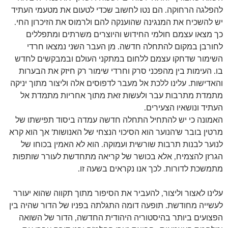
להפלגה הרחוקה. הם נטו לחשוב שכדי לטעום את מטעמי העתיד
יש להשכיח את המנגינה שהוענקה להם ולרמוס את הזיכרון החי.
כך מצאו עצמם חולמי החידוש והיוצרים משרתים ומתפללים
לחורבן במקום להתחלה חדשה. מן העבר השני נמצאו חרדי
השימור שדחקו עצמם ללחום במתקני העולם ובמבקשים לחדש
בו. העימות בין מהפכני סרק וחרדי שימור רק חיזק את הבערות
והאדישות. עלינו ללכת אל מעבר לדפוסים אלה וליצור מתוך יניקה
מתמדת מתרבות עבר ולעשות זאת מתוך אחריות מתמדת אל
העתיד ונושאיו הצעירים.
האמונה כי יש להתחיל התחלה חדשה עמדה ביסוד תפישתו של
מרטין בובר ש'הנוער הוא הסיכוי הנצחי של האנושות' אך הוא קרא
לנוער לבנות תרבות שורשית ועמוקה. הוא לא האמין בכוחו של
הגרזן להצמיח, אלא בכושר של קריאה מתחדשת לעורר שותפות
מתמשכת לדורות. לכך אנו נקראים בשעה זו.
עלינו לאצור וליצור, להעביר את הסיפור מתוך תקווה שהוא יעורר
לעשייה מחודשת. תופעה דומה התגלתה בפניו של הדור שהיה בין
הפצועים ביותר בהיסטוריה היהודית החדשה, הדור של השואה