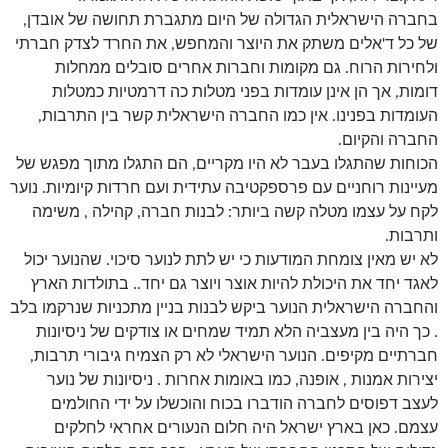
בחברה הישראלית הגדולה של היום מתגברת תחושה של אובדן,
של כל ד'אלים משתק את היוצר והמחפש, את החרד לצדק חברתי
ולחירות הרוח. גם מקומות וחברות אחרים סובלים ממחלות
דומות, אך הן אינן עומדות בפני מטלות כה דרמטיות כמטלות
העומדות בפנינו. אין כמו החברה הישראלית קשר בין התרבות,
החברה והקיום.
הכוחות שהתגלו בעבר לא היו מקריים, הם התגלו מתוך מפגש של
מעיינות רוחניים עם פרספקטיבה עתידית ועם חרדות קיומיות. נוער
לקח על עצמו מטלה קשה ביותר: לבנות חברה, קהילה , משימה
ותרבות.
לא יש מאין צומחת המודעות כי יש לתת לנוער סיכוי. שהנוער יכול
לאגד יחד את היכולת להיות אוצר ויוצר גם יחד.. בתולדות הארץ
והחברה הישראלית הנוער ביקש לבנות בניין מתכניות שנרקמו בלב
. כך היה בין מעצביה הלא תמיד שמחים או צודקים של ניסיונות
חברתיים מקיפים. הנוער הישראלי לא רק הצמיח גיבורי תרבות,
יצירות אמנות , אופנה, כמו באומות אחרות . ניסיונות של נוער
לעצב דפוסים לחברה הודברו בכוח והוכשלו על ידי החולמים
עצמם. כאן בארץ ישראל היה חלום הנעורים אחראי לחלקים