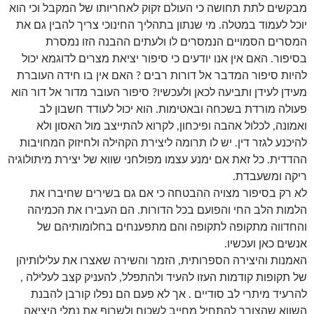
מבקשים לתת תחושה כי העולם זקוק לאחריותו של המקבל וכי הוא
יוכל לעמוד במטלה. מי שנתון בתהליך החינוכי צריך להבין גם את
המסרים הסמויים הנמסרים לו ולעתים ההבנה הזו נמסרת
בסיפור. האם אין אנו יודעים כי סיפור יציאת מצרים לדוגמא יכול
להיות סיפור המדבר אל דורות רבים ? האם אין בו חידה העוברת
מעידן לעידן ותביעה לכאן ולעכשיו? סיפור העובר מדור אל דור הוא
פעולה מורדת בשכחה ובאטימות. הוא יכול לעודד חשבון לב
ואמונה, לכלול אהבה ופיכחון, לקרוא להתייצב מול האסון ולא
להיכנע לגזר דין. יש לו תרומה ליצירת הקהילה ולחיזוק המחויבות
ההדדית. כל זאת אם ימנע עצמו מפולחני שווא של יצירת מיתולוגיה
ריקה ומשעבדת.
לא רק בסיפור מצויה ההבטחה כי אם גם בשירים שחיברו את
הלמות הלב החי והפועם בכל הדורות. הם העבירו את הכמיהה
והחדווה מתקופה לתקופה והם מתפענחים בחלומותיהם של
אנשים כאן ועכשיו.
האמנות והיצירה הספרותית, הזמר והשירה שאצרו את עלילותיהן
של תקופות קודמות העזו להעיד ולהתפלל, להעניק קצב לעלילה ,
להרעיד מיתרי לב סודיים . אך לא פעם הם נפלו קורבן להבנת
השווא שהצורך להתחיל מחייב לשכוח ולשרוף את נמלי היציאה